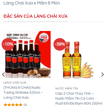
Làng Chài Xưa
»
Mắm & Món
ĐẶC SẢN CỦA LÀNG CHÀI XƯA
-10%
-39%
LÀNG CHÀI XƯA
[THÙNG 6 CHAI] Nước
NƯỚC MẮM TĨN
Tương Shiitake 525ml –
Cặp 2 Chai Thủy Tinh –
Làng Chài Xưa
Nước Mắm Tĩn Cá Cơm
Ruột Đỏ Độ Đạm 60N 250ml
(2)