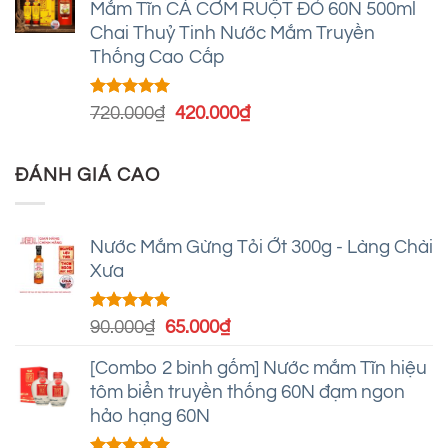
Mắm Tĩn CÁ CƠM RUỘT ĐỎ 60N 500ml
360.000₫.
là:
Chai Thuỷ Tinh Nước Mắm Truyền
220.000₫.
Thống Cao Cấp
Được xếp
Giá
Giá
720.000
₫
420.000
₫
hạng
4.93
gốc
hiện
5 sao
là:
tại
ĐÁNH GIÁ CAO
720.000₫.
là:
420.000₫.
Nước Mắm Gừng Tỏi Ớt 300g - Làng Chài
Xưa
Được xếp
Giá
Giá
90.000
₫
65.000
₫
hạng
5.00
gốc
hiện
5 sao
[Combo 2 bình gốm] Nước mắm Tĩn hiệu
là:
tại
tôm biển truyền thống 60N đạm ngon
90.000₫.
là:
hảo hạng 60N
65.000₫.