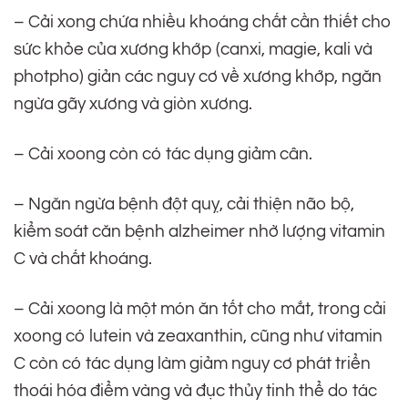
– Cải xong chứa nhiều khoáng chất cần thiết cho
sức khỏe của xương khớp (canxi, magie, kali và
photpho) giản các nguy cơ về xương khớp, ngăn
ngừa gãy xương và giòn xương.
– Cải xoong còn có tác dụng giảm cân.
– Ngăn ngừa bệnh đột quỵ, cải thiện não bộ,
kiểm soát căn bệnh alzheimer nhờ lượng vitamin
C và chất khoáng.
– Cải xoong là một món ăn tốt cho mắt, trong cải
xoong có lutein và zeaxanthin, cũng như vitamin
C còn có tác dụng làm giảm nguy cơ phát triển
thoái hóa điểm vàng và đục thủy tinh thể do tác