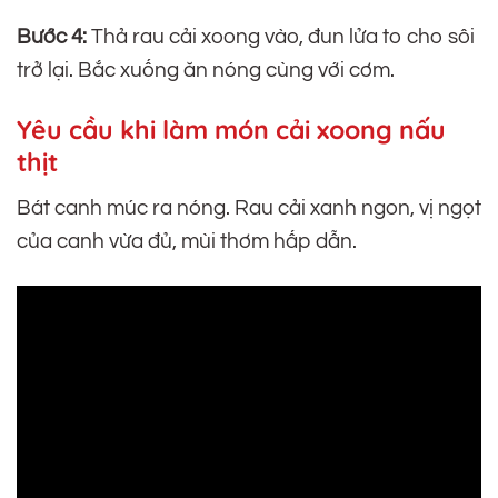
Bước 4:
Thả rau cải xoong vào, đun lửa to cho sôi
trở lại. Bắc xuống ăn nóng cùng với cơm.
Yêu cầu khi làm món cải xoong nấu
thịt
Bát canh múc ra nóng. Rau cải xanh ngon, vị ngọt
của canh vừa đủ, mùi thơm hấp dẫn.