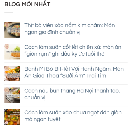
BLOG MỚI NHẤT
Thịt bò viên xào nấm kim châm: Món
ngon gia đình chuẩn vị
Không
có
Cách làm sườn cốt lết chiên xù: món ăn
bình
“giòn rụm” ghi dấu ký ức tuổi thơ
luận
ở
Không
Thịt
có
bò
Bánh Mì Bò Bít-tết Với Hành Ngâm: Món
bình
viên
Ăn Giao Thoa “Sưởi Ấm” Trái Tim
luận
xào
ở
nấm
Không
Cách
kim
có
làm
Cách nấu bún thang Hà Nội thanh tao,
châm:
bình
sườn
Món
chuẩn vị
luận
cốt
ngon
ở
lết
Không
gia
Bánh
chiên
có
đình
Mì
Cách làm sườn xào chua ngọt đơn giản
xù:
bình
chuẩn
Bò
món
mà ngon tuyệt
luận
vị
Bít-
ăn
ở
tết
Không
“giòn
Cách
Với
có
rụm”