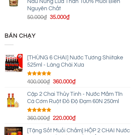
Nấu Nung Lửa Than 100% Muối Biển
50.000₫.
là:
Nguyên Chất
35.000₫.
Giá
Giá
50.000
₫
35.000
₫
gốc
hiện
là:
tại
BÁN CHẠY
50.000₫.
là:
35.000₫.
[THÙNG 6 CHAI] Nước Tương Shiitake
525ml - Làng Chài Xưa
Được xếp
Giá
Giá
400.000
₫
360.000
₫
hạng
5.00
gốc
hiện
5 sao
Cặp 2 Chai Thủy Tinh - Nước Mắm Tĩn
là:
tại
Cá Cơm Ruột Đỏ Độ Đạm 60N 250ml
400.000₫.
là:
360.000₫.
Được xếp
Giá
Giá
360.000
₫
220.000
₫
hạng
4.95
gốc
hiện
5 sao
[Tặng Sốt Muối Chấm] HỘP 2 CHAI Nước
là:
tại