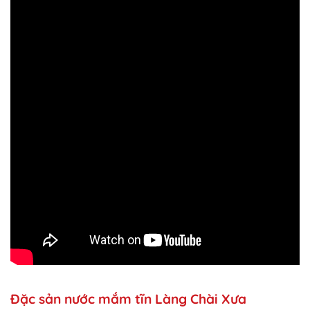
Đặc sản nước mắm tĩn Làng Chài Xưa