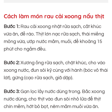
Cách làm món rau cải xoong nấu thịt
Bước 1:
Rau cải xoong nhặt rửa sạch, cắt khúc
vừa ăn, để ráo. Thịt lơn nạc rửa sạch, thái miếng
mỏng vừa, ướp nước mắm, muối, để khoảng 15
phút cho ngấm đều.
Bước 2:
Xương ống rửa sạch, chặt khúc, cho vào
xoong nước, đun sôi kỹ cùng với hành (bóc vỏ thái
lát), gừng (cạo rửa sạch, giã dập).
Bước 3:
Gạn lọc lấy nước dùng trong. Bắc xoong
nước dùng, cho thịt vào đun sôi nhỏ lửa để thịt
chín mềm, hớt bỏ bọt, nêm mắm muối vừa ăn.