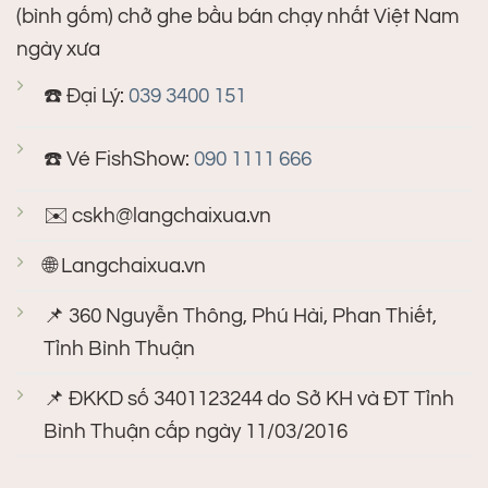
(bình gốm) chở ghe bầu bán chạy nhất Việt Nam
ngày xưa
☎️ Đại Lý:
039 3400 151
☎️ Vé FishShow:
090 1111 666
✉️
cskh@langchaixua.vn
🌐 Langchaixua.vn
📌 360 Nguyễn Thông, Phú Hài, Phan Thiết,
Tỉnh Bình Thuận
📌 ĐKKD số 3401123244 do Sở KH và ĐT Tỉnh
Bình Thuận cấp ngày 11/03/2016