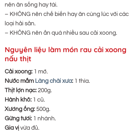
nên ăn sống hay tái.
– KHÔNG nên chế biến hay ăn cùng lúc với các
loại hải sản.
– KHÔNG nên ắn quá nhiều sau cải xoong.
Nguyên liệu làm món rau cải xoong
nấu thịt
Cải xoong:
1 mớ.
Nước mắm
Làng chài xưa
:
1 thìa.
Thịt lợn nạc:
200g.
Hành khô:
1 củ.
Xương ống:
500g.
Gừng tươi:
1 nhánh.
Gia vị
vừa đủ.