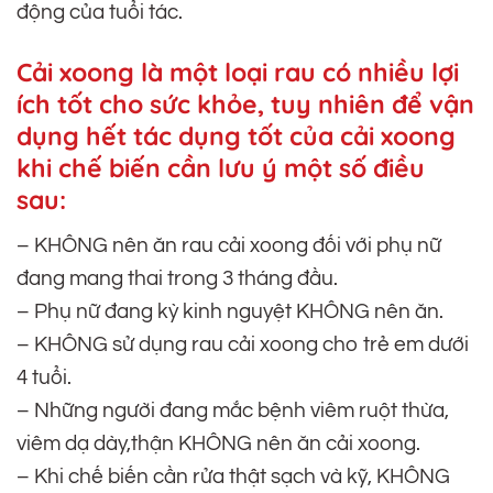
động của tuổi tác.
Cải xoong là một loại rau có nhiều lợi
ích tốt cho sức khỏe, tuy nhiên để vận
dụng hết tác dụng tốt của cải xoong
khi chế biến cần lưu ý một số điều
sau:
– KHÔNG nên ăn rau cải xoong đối với phụ nữ
đang mang thai trong 3 tháng đầu.
– Phụ nữ đang kỳ kinh nguyệt KHÔNG nên ăn.
– KHÔNG sử dụng rau cải xoong cho trẻ em dưới
4 tuổi.
– Những người đang mắc bệnh viêm ruột thừa,
viêm dạ dày,thận KHÔNG nên ăn cải xoong.
– Khi chế biến cần rửa thật sạch và kỹ, KHÔNG