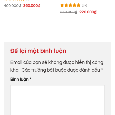
Được xếp
Giá
Giá
400.000
₫
360.000
₫
(37)
hạng
5
5
gốc
hiện
Được xếp
Giá
Giá
360.000
₫
220.000
₫
sao
là:
tại
hạng
4.95
gốc
hiện
400.000₫.
là:
5 sao
là:
tại
360.000₫.
360.000₫.
là:
220.000₫.
Để lại một bình luận
Email của bạn sẽ không được hiển thị công
khai.
Các trường bắt buộc được đánh dấu
*
Bình luận
*