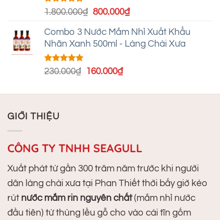
Được xếp
Giá
Giá
1.800.000
₫
800.000
₫
hạng
5.00
gốc
hiện
5 sao
Combo 3 Nước Mắm Nhỉ Xuất Khẩu
là:
tại
Nhãn Xanh 500ml - Làng Chài Xưa
1.800.000₫.
là:
800.000₫.
Được xếp
Giá
Giá
230.000
₫
160.000
₫
hạng
5.00
gốc
hiện
5 sao
là:
tại
230.000₫.
là:
GIỚI THIỆU
160.000₫.
CÔNG TY TNHH SEAGULL
Xuất phát từ gần 300 trăm năm trước khi người
dân làng chài xưa tại Phan Thiết thời bấy giờ kéo
rút
nước mắm rin nguyên chất
(mắm nhỉ nước
đầu tiên) từ thùng lều gỗ cho vào cái tĩn gốm