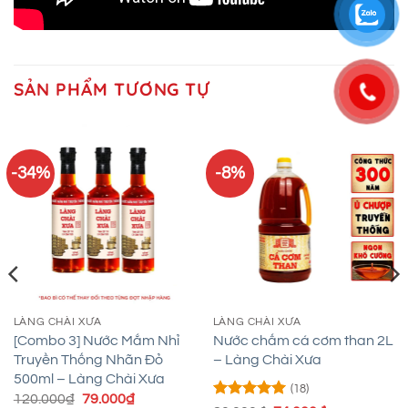
SẢN PHẨM TƯƠNG TỰ
-34%
-8%
LÀNG CHÀI XƯA
LÀNG CHÀI XƯA
[Combo 3] Nước Mắm Nhỉ
Nước chấm cá cơm than 2L
Truyền Thống Nhãn Đỏ
– Làng Chài Xưa
500ml – Làng Chài Xưa
(18)
Giá
Giá
120.000
₫
79.000
₫