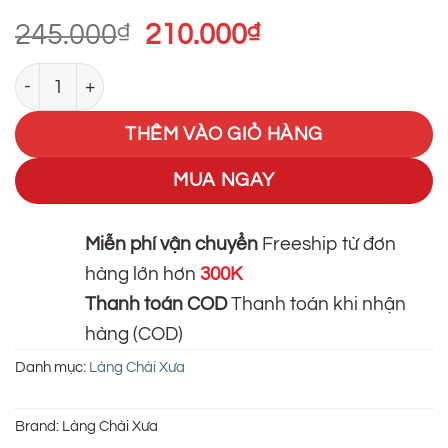
dựa trên
đánh giá
Giá
Giá
245.000
₫
210.000
₫
gốc
hiện
[Combo 3 chai - 3 vị] Nước Mắm Nhỉ Nhãn Xanh Xuất Kh
là:
tại
245.000₫.
là:
THÊM VÀO GIỎ HÀNG
210.000₫.
MUA NGAY
Miễn phí vận chuyển
Freeship từ đơn
hàng lớn hơn
300K
Thanh toán COD
Thanh toán khi nhận
hàng (COD)
Danh mục:
Làng Chài Xưa
Brand:
Làng Chài Xưa