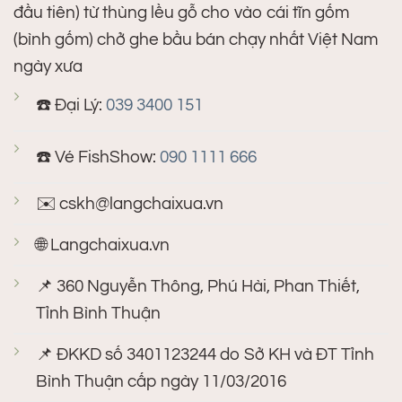
đầu tiên) từ thùng lều gỗ cho vào cái tĩn gốm
(bình gốm) chở ghe bầu bán chạy nhất Việt Nam
ngày xưa
☎️ Đại Lý:
039 3400 151
☎️ Vé FishShow:
090 1111 666
✉️
cskh@langchaixua.vn
🌐 Langchaixua.vn
📌 360 Nguyễn Thông, Phú Hài, Phan Thiết,
Tỉnh Bình Thuận
📌 ĐKKD số 3401123244 do Sở KH và ĐT Tỉnh
Bình Thuận cấp ngày 11/03/2016