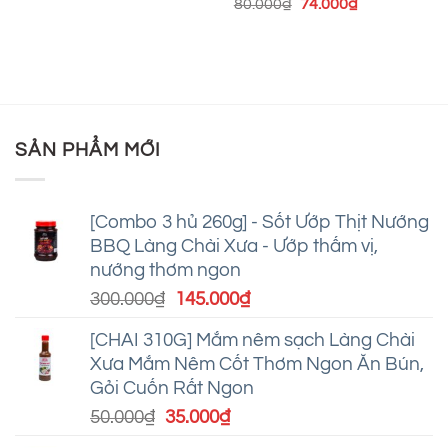
Được xếp
Giá
Giá
80.000
₫
74.000
₫
gốc
hiện
hạng
5
5
gốc
hiện
là:
tại
sao
là:
tại
120.000₫.
là:
80.000₫.
là:
79.000₫.
74.000₫.
.
SẢN PHẨM MỚI
[Combo 3 hủ 260g] - Sốt Ướp Thịt Nướng
BBQ Làng Chài Xưa - Ướp thấm vị,
nướng thơm ngon
Giá
Giá
300.000
₫
145.000
₫
gốc
hiện
[CHAI 310G] Mắm nêm sạch Làng Chài
là:
tại
Xưa Mắm Nêm Cốt Thơm Ngon Ăn Bún,
300.000₫.
là:
Gỏi Cuốn Rất Ngon
145.000₫.
Giá
Giá
50.000
₫
35.000
₫
gốc
hiện