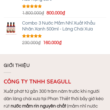
65.000₫.
Được xếp
Giá
Giá
1.800.000
₫
800.000
₫
hạng
5.00
gốc
hiện
5 sao
Combo 3 Nước Mắm Nhỉ Xuất Khẩu
là:
tại
Nhãn Xanh 500ml - Làng Chài Xưa
1.800.000₫.
là:
800.000₫.
Được xếp
Giá
Giá
230.000
₫
160.000
₫
hạng
5.00
gốc
hiện
5 sao
là:
tại
230.000₫.
là:
GIỚI THIỆU
160.000₫.
CÔNG TY TNHH SEAGULL
Xuất phát từ gần 300 trăm năm trước khi người
dân làng chài xưa tại Phan Thiết thời bấy giờ kéo
rút
nước mắm rin nguyên chất
(mắm nhỉ nước