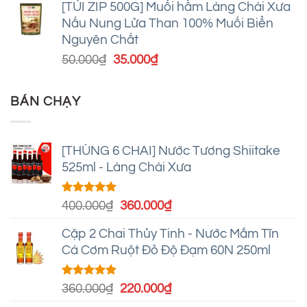
[TÚI ZIP 500G] Muối hầm Làng Chài Xưa
là:
tại
Nấu Nung Lửa Than 100% Muối Biển
50.000₫.
là:
Nguyên Chất
35.000₫.
Giá
Giá
50.000
₫
35.000
₫
gốc
hiện
là:
tại
BÁN CHẠY
50.000₫.
là:
35.000₫.
[THÙNG 6 CHAI] Nước Tương Shiitake
525ml - Làng Chài Xưa
Được xếp
Giá
Giá
400.000
₫
360.000
₫
hạng
5.00
gốc
hiện
5 sao
Cặp 2 Chai Thủy Tinh - Nước Mắm Tĩn
là:
tại
Cá Cơm Ruột Đỏ Độ Đạm 60N 250ml
400.000₫.
là:
360.000₫.
Được xếp
Giá
Giá
360.000
₫
220.000
₫
hạng
4.95
gốc
hiện