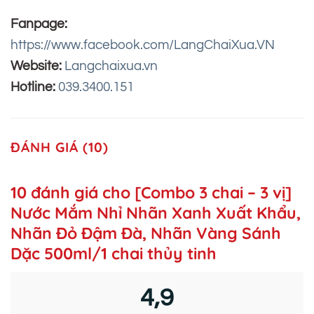
Fanpage:
https://www.facebook.com/LangChaiXua.VN
Website:
Langchaixua.vn
Hotline:
039.3400.151
ĐÁNH GIÁ (10)
10 đánh giá cho
[Combo 3 chai – 3 vị]
Nước Mắm Nhỉ Nhãn Xanh Xuất Khẩu,
Nhãn Đỏ Đậm Đà, Nhãn Vàng Sánh
Dặc 500ml/1 chai thủy tinh
4,9