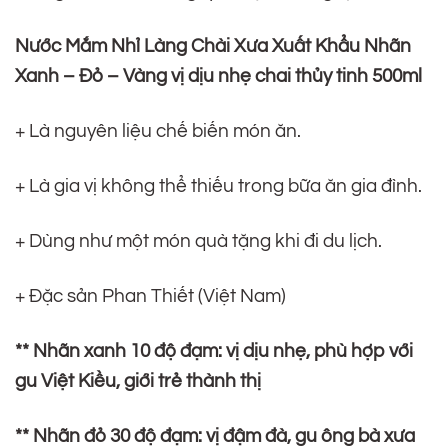
Nước Mắm Nhỉ Làng Chài Xưa Xuất Khẩu Nhãn
Xanh – Đỏ – Vàng vị dịu nhẹ chai thủy tinh 500ml
+ Là nguyên liệu chế biến món ăn.
+ Là gia vị không thể thiếu trong bữa ăn gia đình.
+ Dùng như một món quà tặng khi đi du lịch.
+ Đặc sản Phan Thiết (Việt Nam)
** Nhãn xanh 10 độ đạm: vị dịu nhẹ, phù hợp với
gu Việt Kiều, giới trẻ thành thị
** Nhãn đỏ 30 độ đạm: vị đậm đà, gu ông bà xưa