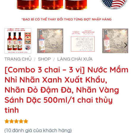
TRANG CHỦ
/
SHOP
/
LÀNG CHÀI XƯA
[Combo 3 chai – 3 vị] Nước Mắm
Nhỉ Nhãn Xanh Xuất Khẩu,
Nhãn Đỏ Đậm Đà, Nhãn Vàng
Sánh Dặc 500ml/1 chai thủy
tinh
4.9
10
trên 5
(
10
đánh giá của khách hàng)