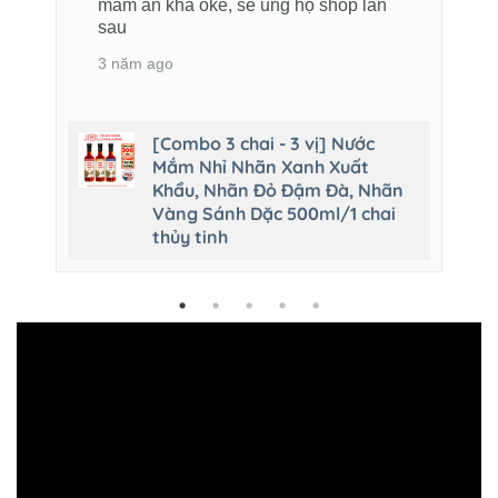
mắm ăn khá oke, sẽ ủng hộ shop lần
sau
3 năm ago
[Combo 3 chai - 3 vị] Nước
Mắm Nhỉ Nhãn Xanh Xuất
Khẩu, Nhãn Đỏ Đậm Đà, Nhãn
Vàng Sánh Dặc 500ml/1 chai
thủy tinh