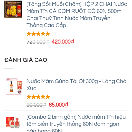
5 sao
[Tặng Sốt Muối Chấm] HỘP 2 CHAI Nước
là:
tại
Mắm Tĩn CÁ CƠM RUỘT ĐỎ 60N 500ml
360.000₫.
là:
Chai Thuỷ Tinh Nước Mắm Truyền
220.000₫.
Thống Cao Cấp
Được xếp
Giá
Giá
720.000
₫
420.000
₫
hạng
4.93
gốc
hiện
5 sao
là:
tại
ĐÁNH GIÁ CAO
720.000₫.
là:
420.000₫.
Nước Mắm Gừng Tỏi Ớt 300g - Làng Chài
Xưa
Được xếp
Giá
Giá
90.000
₫
65.000
₫
hạng
5.00
gốc
hiện
5 sao
[Combo 2 bình gốm] Nước mắm Tĩn hiệu
là:
tại
tôm biển truyền thống 60N đạm ngon
90.000₫.
là:
hảo hạng 60N