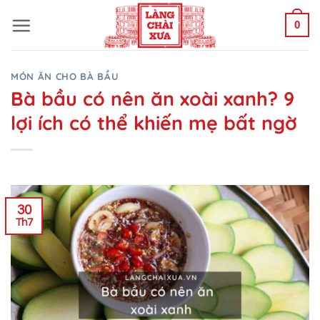
Bỏ
0
qua
nội
dung
MÓN ĂN CHO BÀ BẦU
Bà bầu có nên ăn xoài xanh? 9
lợi ích có thể khiến mẹ bất ngờ
30
Th7