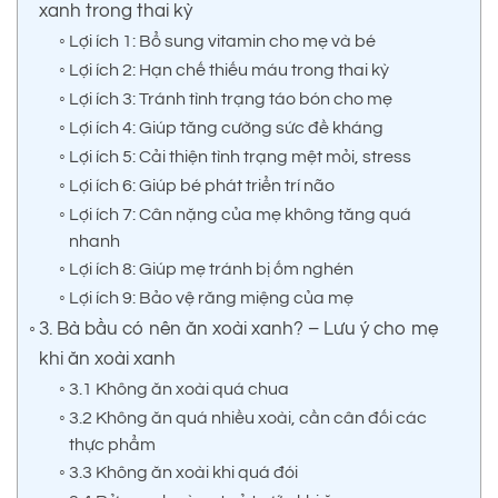
xanh trong thai kỳ
Lợi ích 1: Bổ sung vitamin cho mẹ và bé
Lợi ích 2: Hạn chế thiếu máu trong thai kỳ
Lợi ích 3: Tránh tình trạng táo bón cho mẹ
Lợi ích 4: Giúp tăng cường sức đề kháng
Lợi ích 5: Cải thiện tình trạng mệt mỏi, stress
Lợi ích 6: Giúp bé phát triển trí não
Lợi ích 7: Cân nặng của mẹ không tăng quá
nhanh
Lợi ích 8: Giúp mẹ tránh bị ốm nghén
Lợi ích 9: Bảo vệ răng miệng của mẹ
3. Bà bầu có nên ăn xoài xanh? – Lưu ý cho mẹ
khi ăn xoài xanh
3.1 Không ăn xoài quá chua
3.2 Không ăn quá nhiều xoài, cần cân đối các
thực phẩm
3.3 Không ăn xoài khi quá đói