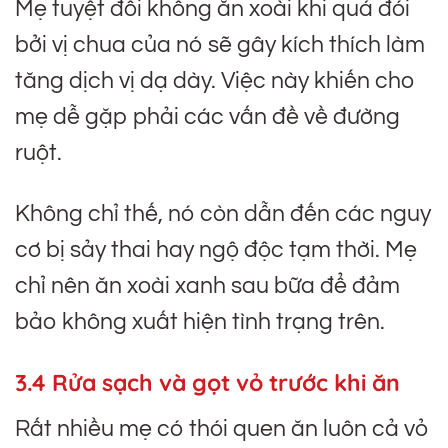
Mẹ tuyệt đối không ăn xoài khi quá đói
bởi vị chua của nó sẽ gây kích thích làm
tăng dịch vị dạ dày. Việc này khiến cho
mẹ dễ gặp phải các vấn đề về đường
ruột.
Không chỉ thế, nó còn dẫn đến các nguy
cơ bị sảy thai hay ngộ độc tạm thời. Mẹ
chỉ nên ăn xoài xanh sau bữa để đảm
bảo không xuất hiện tình trạng trên.
3.4 Rửa sạch và gọt vỏ trước khi ăn
Rất nhiều mẹ có thói quen ăn luôn cả vỏ