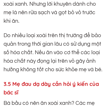
xoài xanh. Nhưng lời khuyên dành cho
mẹ là nên rửa sạch và gọt bỏ vỏ trước
khi ăn.
Do nhiều loại xoài trên thị trường để bảo
quản trong thời gian lâu có sử dụng một
số hóa chất. Nếu ăn vào cơ thể các loại
hóa chất này đọng lại trên vỏ gây ảnh
hưởng không tốt cho sức khỏe mẹ và bé.
3.5 Mẹ đau dạ dày cần hỏi ý kiến của
bác sĩ
Bà bầu có nên ăn xoài xanh? Các mẹ