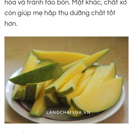
hóa và tránh táo bón. Mặt khác, chất xơ
còn giúp mẹ hấp thụ dưỡng chất tốt
hơn.