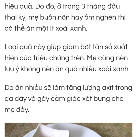
hiệu quả. Do đó, ở trong 3 tháng đầu
thai kỳ, mẹ buồn nôn hay ốm nghén thì
có thể ăn một ít xoài xanh.
Loại quả này giúp giảm bớt tần số xuất
hiện của triệu chứng trên. Mẹ cũng nên
lưu ý không nên ăn quá nhiều xoài xanh.
Do ăn nhiều sẽ làm tăng lượng axit trong
dạ dày và gây cảm giác xót bụng cho
mẹ đấy.