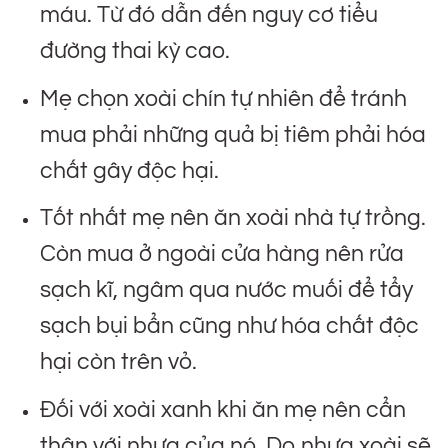
máu. Từ đó dẫn đến nguy cơ tiểu
đường thai kỳ cao.
Mẹ chọn xoài chín tự nhiên để tránh
mua phải những quả bị tiêm phải hóa
chất gây độc hại.
Tốt nhất mẹ nên ăn xoài nhà tự trồng.
Còn mua ở ngoài cửa hàng nên rửa
sạch kĩ, ngâm qua nước muối để tẩy
sạch bụi bẩn cũng như hóa chất độc
hại còn trên vỏ.
Đối với xoài xanh khi ăn mẹ nên cẩn
thận với nhựa của nó. Do nhựa xoài sẽ