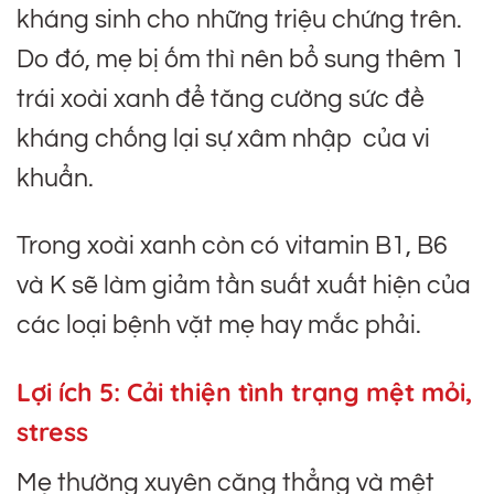
kháng sinh cho những triệu chứng trên.
Do đó, mẹ bị ốm thì nên bổ sung thêm 1
trái xoài xanh để tăng cường sức đề
kháng chống lại sự xâm nhập của vi
khuẩn.
Trong xoài xanh còn có vitamin B1, B6
và K sẽ làm giảm tần suất xuất hiện của
các loại bệnh vặt mẹ hay mắc phải.
Lợi ích 5:
Cải thiện tình trạng mệt mỏi,
stress
Mẹ thường xuyên căng thẳng và mệt