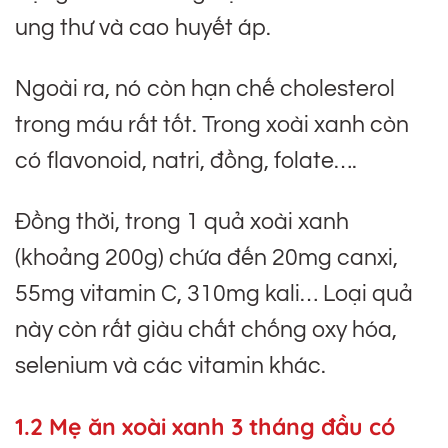
ung thư và cao huyết áp.
Ngoài ra, nó còn hạn chế cholesterol
trong máu rất tốt. Trong xoài xanh còn
có flavonoid, natri, đồng, folate….
Đồng thời, trong 1 quả xoài xanh
(khoảng 200g) chứa đến 20mg canxi,
55mg vitamin C, 310mg kali… Loại quả
này còn rất giàu chất chống oxy hóa,
selenium và các vitamin khác.
1.2 Mẹ ăn xoài xanh 3 tháng đầu có