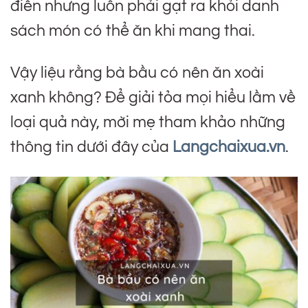
điên nhưng luôn phải gạt ra khỏi danh
sách món có thể ăn khi mang thai.
Vậy liệu rằng bà bầu có nên ăn xoài
xanh không? Để giải tỏa mọi hiểu lầm về
loại quả này, mời mẹ tham khảo những
thông tin dưới đây của
Langchaixua.vn
.