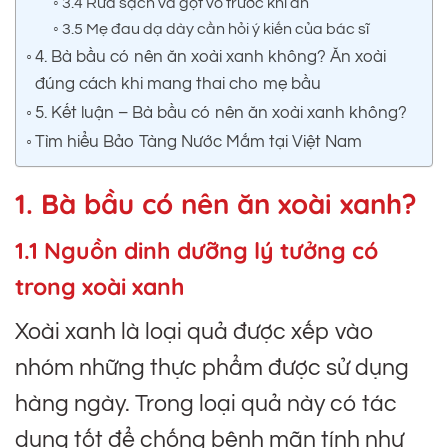
3.4 Rửa sạch và gọt vỏ trước khi ăn
3.5 Mẹ đau dạ dày cần hỏi ý kiến của bác sĩ
4. Bà bầu có nên ăn xoài xanh không? Ăn xoài
đúng cách khi mang thai cho mẹ bầu
5. Kết luận – Bà bầu có nên ăn xoài xanh không?
Tìm hiểu Bảo Tàng Nước Mắm tại Việt Nam
1. Bà bầu có nên ăn xoài xanh?
1.1 Nguồn dinh dưỡng lý tưởng có
trong xoài xanh
Xoài xanh là loại quả được xếp vào
nhóm những thực phẩm được sử dụng
hàng ngày. Trong loại quả này có tác
dụng tốt để chống bệnh mãn tính như