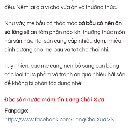
đều. Nêm lại gia vị cho vừa ăn và thưởng thức.
Như vậy, mẹ bầu có thắc mắc
bà bầu có nên ăn
sò lông
sẽ an tâm phần nào khi thưởng thức món
hải sản này. Hải sản cung cấp nhiều đạm, nhiều
dinh dưỡng cho mẹ bầu và tốt cho thai nhi.
Tuy nhiên, các mẹ cũng nên bổ sung cân bằng
các loại thực phẩm và tránh ăn quá nhiều hải sản
để không bị phản tác dụng nhé!
Đặc sản nước mắm tĩn Làng Chài Xưa
Fanpage:
https://www.facebook.com/LangChaiXua.VN