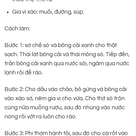
Gia vị xào: muối, đường, súp.
Cách làm:
Bước 1: sơ chế sò và bông cải xanh cho thật
sạch. Thái lát bông cải và thái mỏng sò. Tiếp đến,
trần bông cải xanh qua nước sôi, ngâm qua nước
lạnh rồi để ráo.
Bước 2: Cho dầu vào chảo, bỏ gừng và bông cải
vào xào sơ, nêm gia vị cho vừa. Cho thịt sò trộn
cùng nửa muỗng rượu, sau đó nhúng vào nước
nóng rồi vớt ra luôn cho ráo.
Bước 3: Phi thơm hành tỏi, sau đó cho cà rốt vào