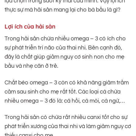
lựa chọn trong suốt kỳ thai của mình. Vậy lợi ích
thực sự mà hải sản mang lại cho bà bầu là gì?
Lợi ích của hải sản
Trong hải sản chứa nhiều omega – 3 có ích cho
sự phát triển trí não của thai nhi. Bên cạnh đó,
đây là chất giúp giảm nguy cơ sinh non cho mẹ
bầu và nhẹ cân ở trẻ.
Chất béo omega – 3 còn có khả năng giảm trầm
cảm sau sinh cho mẹ rất tốt. Các loại cá chứa
nhiều omega – 3 đó là: cá hồi, cá mòi, cá ngừ,…
Trong hải sản có chứa rất nhiều canxi tốt cho sự
phát triển xương của thai nhi và làm giảm nguy cơ
thiếu canxi cho mẹ.