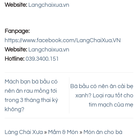
Website:
Langchaixua.vn
Fanpage:
https://www.facebook.com/LangChaiXua.VN
Website:
Langchaixua.vn
Hotline:
039.3400.151
Mách bạn bà bầu có
Bà bầu có nên ăn cải bẹ
nên ăn rau mồng tơi
xanh? Loại rau tốt cho
trong 3 tháng thai kỳ
tim mạch của mẹ
không?
Làng Chài Xưa
»
Mắm & Món
»
Món ăn cho bà