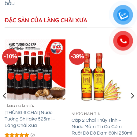
bầu
ĐẶC SẢN CỦA LÀNG CHÀI XƯA
-10%
-39%
LÀNG CHÀI XƯA
[THÙNG 6 CHAI] Nước
NƯỚC MẮM TĨN
Tương Shiitake 525ml –
Cặp 2 Chai Thủy Tinh –
Làng Chài Xưa
Nước Mắm Tĩn Cá Cơm
Ruột Đỏ Độ Đạm 60N 250ml
(2)