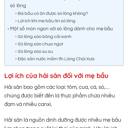
sò lông
Bà bầu có ăn được sò lông không?
Lợi ích khi mẹ bầu ăn sò lông
Một số món ngon với sò lông dành cho mẹ bầu
Sò lông xào bông cải xanh
Sò lông xào chua ngọt
Sò lông xào su su
Đặc sản nước mắm tĩn Làng Chài Xưa
Lợi ích của hải sản đối với mẹ bầu
Hải sản bao gồm các loại: tôm, cua, cá, sò,…
chúng được biết đến là thực phẩm chứa nhiều
đạm và nhiều canxi.
HảI sản là nguồn dinh dưỡng được nhiều mẹ bầu