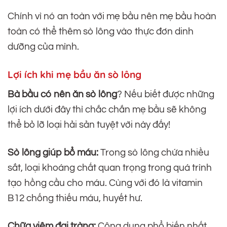
Chính vì nó an toàn với mẹ bầu nên mẹ bầu hoàn
toàn có thể thêm sò lông vào thực đơn dinh
dưỡng của mình.
Lợi ích khi mẹ bầu ăn sò lông
Bà bầu có nên ăn sò lông
? Nếu biết được những
lợi ích dưới đây thì chắc chắn mẹ bầu sẽ không
thể bỏ lỡ loại hải sản tuyệt vời này đấy!
Sò lông giúp bổ máu:
Trong sò lông chứa nhiều
sắt, loại khoáng chất quan trọng trong quá trình
tạo hồng cầu cho máu. Cùng với đó là vitamin
B12 chống thiếu máu, huyết hư.
Chữa viêm đại tràng:
Công dụng phổ biến nhất