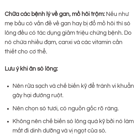
Chữa các bệnh lý về gan, mồ hôi trộm:
Nếu như
mẹ bầu có vấn đề về gan hay bị đổ mồ hôi thì sò
lông đều có tác dụng giảm triệu chứng bệnh. Do
nó chứa nhiều đạm, canxi và các vitamin cần
thiết cho cơ thể.
Lưu ý khi ăn sò lông:
Nên rửa sạch và chế biến kỹ để tránh vi khuẩn
gây hại đường ruột.
Nên chọn sò tươi, có nguồn gốc rõ ràng.
Không nên chế biến sò lông quá kỹ bởi nó làm
mất đi dinh dưỡng và vị ngọt của sò.