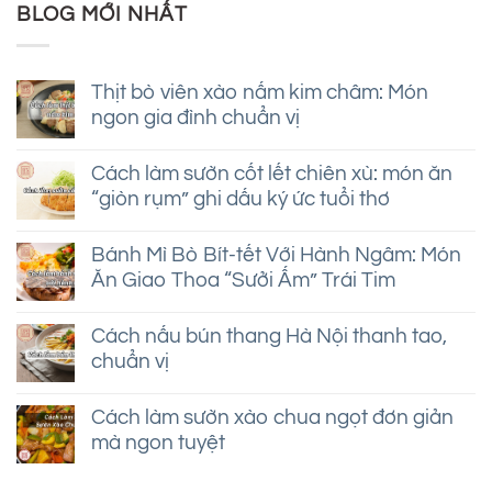
BLOG MỚI NHẤT
Thịt bò viên xào nấm kim châm: Món
ngon gia đình chuẩn vị
Không
có
Cách làm sườn cốt lết chiên xù: món ăn
bình
“giòn rụm” ghi dấu ký ức tuổi thơ
luận
ở
Không
Thịt
có
bò
Bánh Mì Bò Bít-tết Với Hành Ngâm: Món
bình
viên
Ăn Giao Thoa “Sưởi Ấm” Trái Tim
luận
xào
ở
nấm
Không
Cách
kim
có
làm
Cách nấu bún thang Hà Nội thanh tao,
châm:
bình
sườn
Món
chuẩn vị
luận
cốt
ngon
ở
lết
Không
gia
Bánh
chiên
có
đình
Mì
Cách làm sườn xào chua ngọt đơn giản
xù:
bình
chuẩn
Bò
món
mà ngon tuyệt
luận
vị
Bít-
ăn
ở
tết
Không
“giòn
Cách
Với
có
rụm”