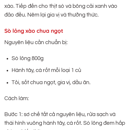
xào. Tiếp đến cho thịt sò và bông cải xanh vào
đảo đều. Nêm lại gia vị và thưởng thức.
Sò lông xào chua ngọt
Nguyên liệu cần chuẩn bị:
Sò lông 800g
Hành tây, cà rốt mỗi loại 1 củ
Tỏi, sốt chua ngọt, gia vị, dầu ăn.
Cách làm:
Bước 1: sơ chế tất cả nguyên liệu, rửa sạch và
thái hình vuông hành tây, cà rốt. Sò lông đem hấp