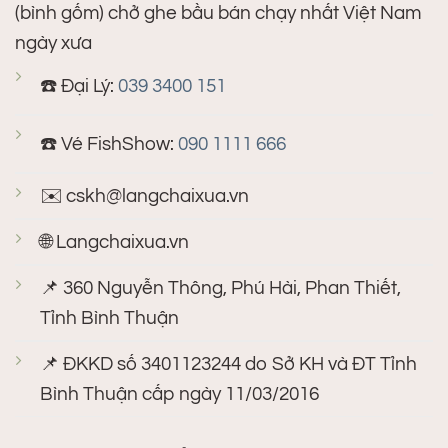
(bình gốm) chở ghe bầu bán chạy nhất Việt Nam
ngày xưa
☎️ Đại Lý:
039 3400 151
☎️ Vé FishShow:
090 1111 666
✉️
cskh@langchaixua.vn
🌐 Langchaixua.vn
📌 360 Nguyễn Thông, Phú Hài, Phan Thiết,
Tỉnh Bình Thuận
📌 ĐKKD số 3401123244 do Sở KH và ĐT Tỉnh
Bình Thuận cấp ngày 11/03/2016