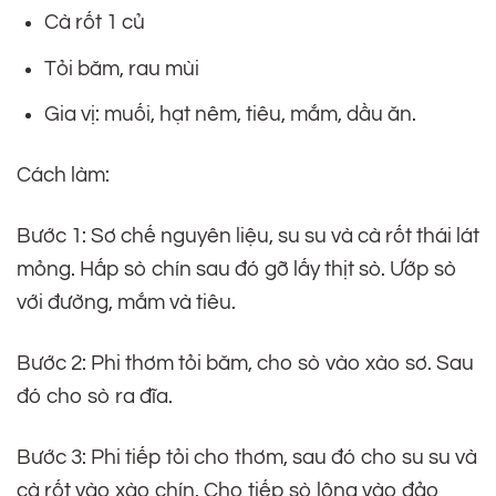
Cà rốt 1 củ
Tỏi băm, rau mùi
Gia vị: muối, hạt nêm, tiêu, mắm, dầu ăn.
Cách làm:
Bước 1: Sơ chế nguyên liệu, su su và cà rốt thái lát
mỏng. Hấp sò chín sau đó gỡ lấy thịt sò. Ướp sò
với đường, mắm và tiêu.
Bước 2: Phi thơm tỏi băm, cho sò vào xào sơ. Sau
đó cho sò ra đĩa.
Bước 3: Phi tiếp tỏi cho thơm, sau đó cho su su và
cà rốt vào xào chín. Cho tiếp sò lông vào đảo