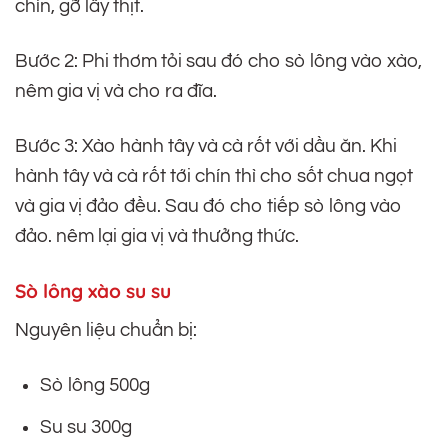
chín, gỡ lấy thịt.
Bước 2: Phi thơm tỏi sau đó cho sò lông vào xào,
nêm gia vị và cho ra đĩa.
Bước 3: Xào hành tây và cà rốt với dầu ăn. Khi
hành tây và cà rốt tới chín thì cho sốt chua ngọt
và gia vị đảo đều. Sau đó cho tiếp sò lông vào
đảo. nêm lại gia vị và thưởng thức.
Sò lông xào su su
Nguyên liệu chuẩn bị:
Sò lông 500g
Su su 300g