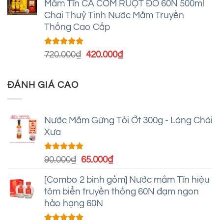
Mắm Tĩn CÁ CƠM RUỘT ĐỎ 60N 500ml
360.000₫.
là:
Chai Thuỷ Tinh Nước Mắm Truyền
220.000₫.
Thống Cao Cấp
Được xếp
Giá
Giá
720.000
₫
420.000
₫
hạng
4.93
gốc
hiện
5 sao
là:
tại
ĐÁNH GIÁ CAO
720.000₫.
là:
420.000₫.
Nước Mắm Gừng Tỏi Ớt 300g - Làng Chài
Xưa
Được xếp
Giá
Giá
90.000
₫
65.000
₫
hạng
5.00
gốc
hiện
5 sao
[Combo 2 bình gốm] Nước mắm Tĩn hiệu
là:
tại
tôm biển truyền thống 60N đạm ngon
90.000₫.
là:
hảo hạng 60N
65.000₫.