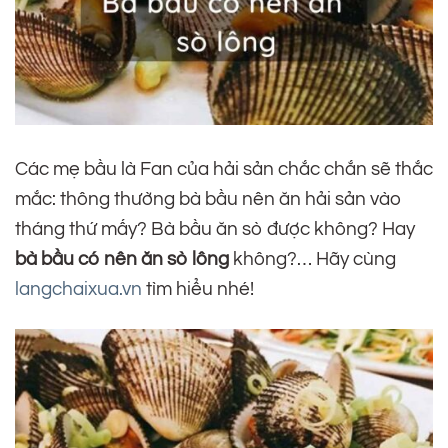
Các mẹ bầu là Fan của hải sản chắc chắn sẽ thắc
mắc: thông thường bà bầu nên ăn hải sản vào
tháng thứ mấy? Bà bầu ăn sò được không? Hay
bà bầu có nên ăn sò lông
không?… Hãy cùng
langchaixua.vn
tìm hiểu nhé!