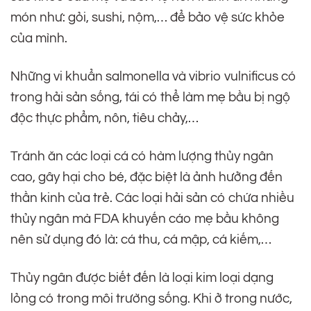
món như: gỏi, sushi, nộm,… để bảo vệ sức khỏe
của mình.
Những vi khuẩn salmonella và vibrio vulnificus có
trong hải sản sống, tái có thể làm mẹ bầu bị ngộ
độc thực phẩm, nôn, tiêu chảy,…
Tránh ăn các loại cá có hàm lượng thủy ngân
cao, gây hại cho bé, đặc biệt là ảnh hưởng đến
thần kinh của trẻ. Các loại hải sản có chứa nhiều
thủy ngân mà FDA khuyến cáo mẹ bầu không
nên sử dụng đó là: cá thu, cá mập, cá kiếm,…
Thủy ngân được biết đến là loại kim loại dạng
lỏng có trong môi trường sống. Khi ở trong nước,