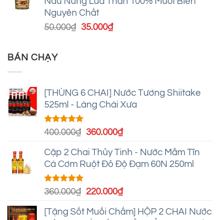
Nấu Nung Lửa Than 100% Muối Biển
50.000₫.
là:
Nguyên Chất
35.000₫.
Giá
Giá
50.000
₫
35.000
₫
gốc
hiện
là:
tại
BÁN CHẠY
50.000₫.
là:
35.000₫.
[THÙNG 6 CHAI] Nước Tương Shiitake
525ml - Làng Chài Xưa
Được xếp
Giá
Giá
400.000
₫
360.000
₫
hạng
5.00
gốc
hiện
5 sao
Cặp 2 Chai Thủy Tinh - Nước Mắm Tĩn
là:
tại
Cá Cơm Ruột Đỏ Độ Đạm 60N 250ml
400.000₫.
là:
360.000₫.
Được xếp
Giá
Giá
360.000
₫
220.000
₫
hạng
4.95
gốc
hiện
5 sao
[Tặng Sốt Muối Chấm] HỘP 2 CHAI Nước
là:
tại