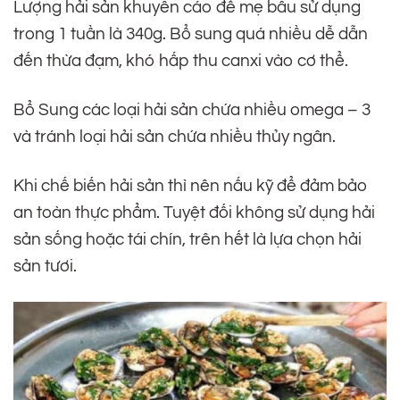
Lượng hải sản khuyến cáo để mẹ bầu sử dụng
trong 1 tuần là 340g. Bổ sung quá nhiều dễ dẫn
đến thừa đạm, khó hấp thu canxi vào cơ thể.
Bổ Sung các loại hải sản chứa nhiều omega – 3
và tránh loại hải sản chứa nhiều thủy ngân.
Khi chế biến hải sản thì nên nấu kỹ để đảm bảo
an toàn thực phẩm. Tuyệt đối không sử dụng hải
sản sống hoặc tái chín, trên hết là lựa chọn hải
sản tươi.