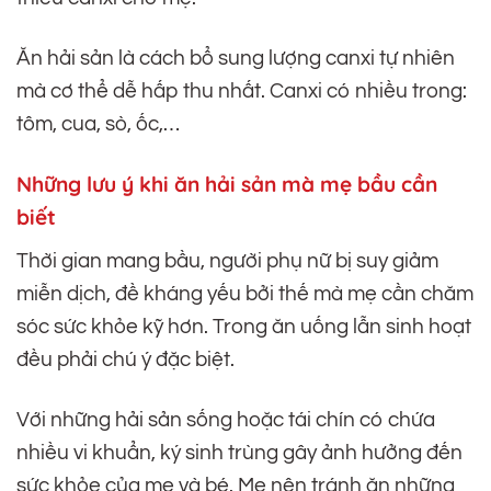
Ăn hải sản là cách bổ sung lượng canxi tự nhiên
mà cơ thể dễ hấp thu nhất. Canxi có nhiều trong:
tôm, cua, sò, ốc,…
Những lưu ý khi ăn hải sản mà mẹ bầu cần
biết
Thời gian mang bầu, người phụ nữ bị suy giảm
miễn dịch, đề kháng yếu bởi thế mà mẹ cần chăm
sóc sức khỏe kỹ hơn. Trong ăn uống lẫn sinh hoạt
đều phải chú ý đặc biệt.
Với những hải sản sống hoặc tái chín có chứa
nhiều vi khuẩn, ký sinh trùng gây ảnh hưởng đến
sức khỏe của mẹ và bé. Mẹ nên tránh ăn những