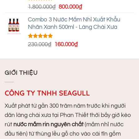
Được xếp
Giá
Giá
1.800.000
₫
800.000
₫
hạng
5.00
gốc
hiện
5 sao
Combo 3 Nước Mắm Nhỉ Xuất Khẩu
là:
tại
Nhãn Xanh 500ml - Làng Chài Xưa
1.800.000₫.
là:
800.000₫.
Được xếp
Giá
Giá
230.000
₫
160.000
₫
hạng
5.00
gốc
hiện
5 sao
là:
tại
230.000₫.
là:
GIỚI THIỆU
160.000₫.
CÔNG TY TNHH SEAGULL
Xuất phát từ gần 300 trăm năm trước khi người
dân làng chài xưa tại Phan Thiết thời bấy giờ kéo
rút
nước mắm rin nguyên chất
(mắm nhỉ nước
đầu tiên) từ thùng lều gỗ cho vào cái tĩn gốm