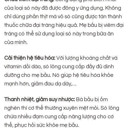
của loại sò này đã được đông y ứng dụng. Không
chỉ dùng phần thịt mà vỏ sò cũng được tán thành
thuốc chữa đại tràng hiệu quả. Mẹ bầu bị viêm đại
tràng có thể sử dụng loại sò này trong bữa ăn
của mình.
Cải thiện hệ tiêu hóa:
Với lượng khoáng chất và
vitamin dồi dào, sò lông cung cấp đầy đủ dinh
dưỡng cho mẹ bầu. Nó giúp hệ tiêu hóa khỏe
mạnh hơn, giảm đau dạ dày,…
Thanh nhiệt, giảm suy nhược:
Bà bầu bị ốm
nghén thì cơ thể thường xuyên mệt mỏi. Sò lông
chứa nhiều đạm cung cấp năng lượng cho cơ
thể, phục hồi sức khỏe mẹ bầu.