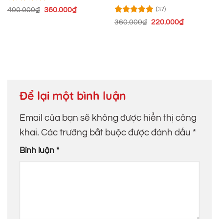
Được xếp
Giá
Giá
400.000
₫
360.000
₫
(37)
hạng
5
5
gốc
hiện
Được xếp
Giá
Giá
360.000
₫
220.000
₫
sao
là:
tại
hạng
4.95
gốc
hiện
400.000₫.
là:
5 sao
là:
tại
360.000₫.
360.000₫.
là:
220.000₫.
Để lại một bình luận
Email của bạn sẽ không được hiển thị công
khai.
Các trường bắt buộc được đánh dấu
*
Bình luận
*