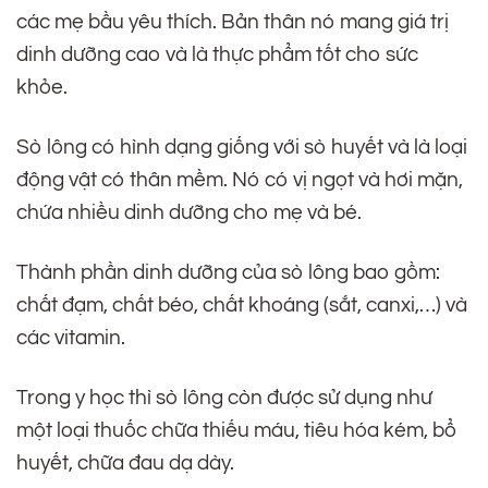
các mẹ bầu yêu thích. Bản thân nó mang giá trị
dinh dưỡng cao và là thực phẩm tốt cho sức
khỏe.
Sò lông có hình dạng giống với sò huyết và là loại
động vật có thân mềm. Nó có vị ngọt và hơi mặn,
chứa nhiều dinh dưỡng cho mẹ và bé.
Thành phần dinh dưỡng của sò lông bao gồm:
chất đạm, chất béo, chất khoáng (sắt, canxi,…) và
các vitamin.
Trong y học thì sò lông còn được sử dụng như
một loại thuốc chữa thiếu máu, tiêu hóa kém, bổ
huyết, chữa đau dạ dày.