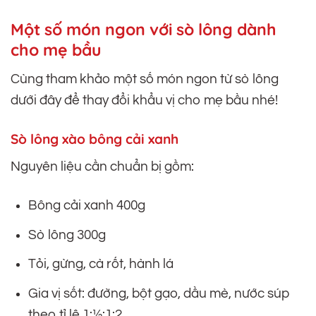
Một số món ngon với sò lông dành
cho mẹ bầu
Cùng tham khảo một số món ngon từ sò lông
dưới đây để thay đổi khẩu vị cho mẹ bầu nhé!
Sò lông xào bông cải xanh
Nguyên liệu cần chuẩn bị gồm:
Bông cải xanh 400g
Sò lông 300g
Tỏi, gừng, cà rốt, hành lá
Gia vị sốt: đường, bột gạo, dầu mè, nước súp
theo tỉ lệ 1:½:1:2