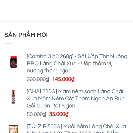
nấu
Hành
bình
ghi
bún
Ngâm:
luận
dấu
thang
Món
ở
ký
Hà
Ăn
Cách
ức
Nội
Giao
làm
tuổi
thanh
Thoa
sườn
thơ
tao,
“Sưởi
xào
chuẩn
SẢN PHẨM MỚI
Ấm”
chua
vị
Trái
ngọt
Tim
đơn
giản
mà
[Combo 3 hủ 260g] - Sốt Ướp Thịt Nướng
ngon
BBQ Làng Chài Xưa - Ướp thấm vị,
tuyệt
nướng thơm ngon
Giá
Giá
300.000
₫
145.000
₫
gốc
hiện
[CHAI 310G] Mắm nêm sạch Làng Chài
là:
tại
Xưa Mắm Nêm Cốt Thơm Ngon Ăn Bún,
300.000₫.
là:
Gỏi Cuốn Rất Ngon
145.000₫.
Giá
Giá
50.000
₫
35.000
₫
gốc
hiện
[TÚI ZIP 500G] Muối hầm Làng Chài Xưa
là:
tại