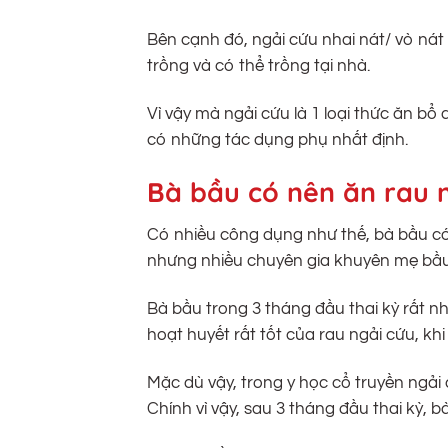
Bên cạnh đó, ngải cứu nhai nát/ vò nát
trồng và có thể trồng tại nhà.
Vì vậy mà ngải cứu là 1 loại thức ăn b
có những tác dụng phụ nhất định.
Bà bầu có nên ăn rau 
Có nhiều công dụng như thế, bà bầu có
nhưng nhiều chuyên gia khuyên mẹ bầu 
Bà bầu trong 3 tháng đầu thai kỳ rất nh
hoạt huyết rất tốt của rau ngải cứu, kh
Mặc dù vậy, trong y học cổ truyền ngải 
Chính vì vậy, sau 3 tháng đầu thai kỳ, 