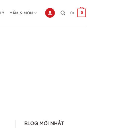
 LÝ
MẮM & MÓN
0
₫
0
BLOG MỚI NHẤT