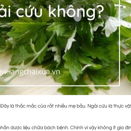
ây là thắc mắc của rất nhiều mẹ bầu. Ngải cứu là thực vậ
hần dược liệu chữa bách bệnh. Chính vì vậy không ít gia đì