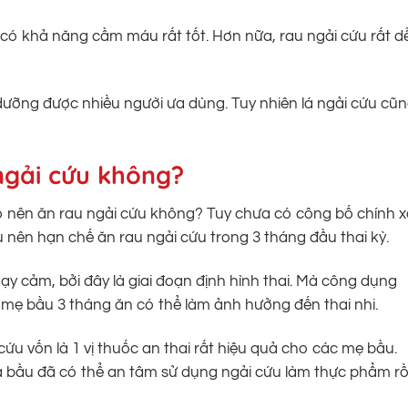
 có khả năng cầm máu rất tốt. Hơn nữa, rau ngải cứu rất d
ổ dưỡng được nhiều người ưa dùng. Tuy nhiên lá ngải cứu cũ
ngải cứu không?
 nên ăn rau ngải cứu không? Tuy chưa có công bố chính x
nên hạn chế ăn rau ngải cứu trong 3 tháng đầu thai kỳ.
ạy cảm, bởi đây là giai đoạn định hình thai. Mà công dụng
i mẹ bầu 3 tháng ăn có thể làm ảnh hưởng đến thai nhi.
cứu vốn là 1 vị thuốc an thai rất hiệu quả cho các mẹ bầu.
bà bầu đã có thể an tâm sử dụng ngải cứu làm thực phẩm rồi