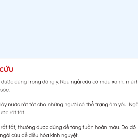
 cứu
g được dùng trong đông y. Rau ngải cứu có màu xanh, mùi 
sóc.
 lấy nước rất tốt cho những người có thể trạng ốm yếu. Ngả
ợc rất tốt.
 rất tốt, thường được dùng để tăng tuần hoàn máu. Do đó
ngải cứu để điều hòa kinh nguyệt.