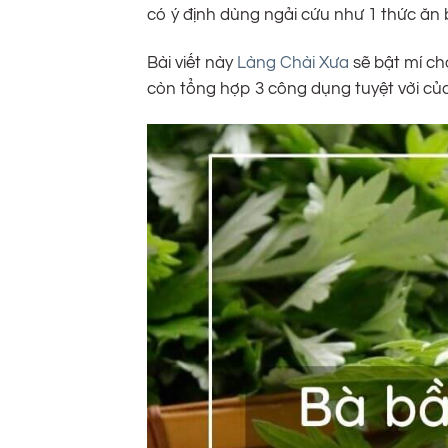
có ý định dùng ngải cứu như 1 thức ăn
Bài viết này
Làng Chài Xưa
sẽ bật mí ch
còn tổng hợp 3 công dụng tuyệt vời của