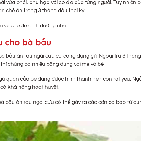
hải vừa phải, phù hợp với cơ địa của từng người. Tuy nhiên 
n chế ăn trong 3 tháng đầu thai kỳ.
n về chế độ dinh dưỡng nhé.
ứu cho bà bầu
bà bầu ăn rau ngải cứu có công dụng gì? Ngoại trừ 3 tháng
 thì chúng có nhiều công dụng với mẹ và bé.
 ngũ quan của bé đang được hình thành nên còn rất yếu. Ngả
 có khả năng hoạt huyết.
 bà bầu ăn rau ngải cứu có thể gây ra các cơn co bóp tử cu