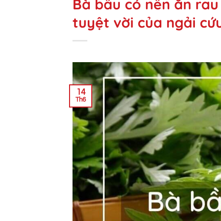
Bà bầu có nên ăn rau
tuyệt vời của ngải cứ
14
Th6