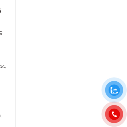
ễ
ng
ác,
.