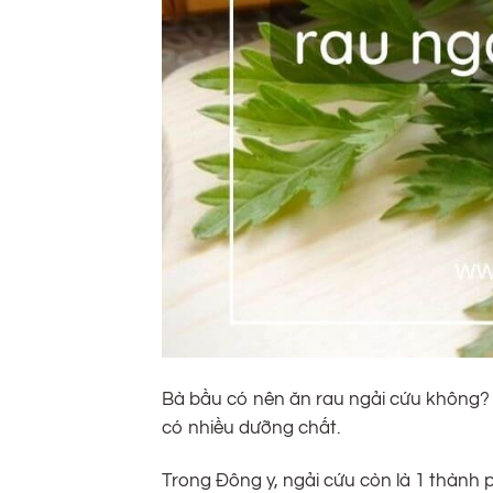
Bà bầu có nên ăn rau ngải cứu không? Đ
có nhiều dưỡng chất.
Trong Đông y, ngải cứu còn là 1 thành p