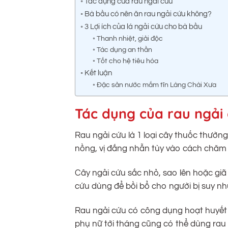
Tác dụng của rau ngải cứu
Bà bầu có nên ăn rau ngải cứu không?
3 Lợi ích của lá ngải cứu cho bà bầu
Thanh nhiệt, giải độc
Tác dụng an thần
Tốt cho hệ tiêu hóa
Kết luận
Đặc sản nước mắm tĩn Làng Chài Xưa
Tác dụng của rau ngải
Rau ngải cứu là 1 loại cây thuốc thườn
nồng, vị đắng nhẫn tùy vào cách chăm 
Cây ngải cứu sắc nhỏ, sao lên hoặc giã
cứu dùng để bồi bổ cho người bị suy như
Rau ngải cứu có công dụng hoạt huyết
phụ nữ tới tháng cũng có thể dùng rau 