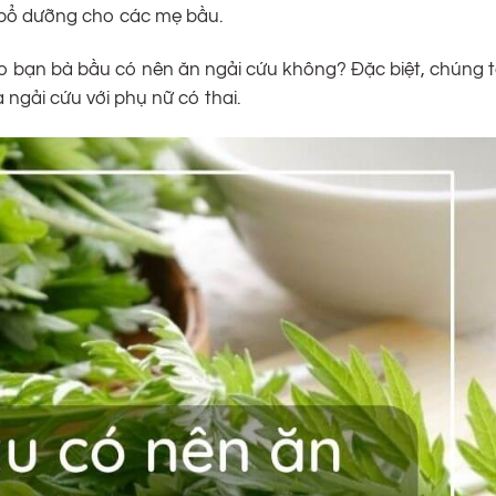
 bổ dưỡng cho các mẹ bầu.
o bạn bà bầu có nên ăn ngải cứu không? Đặc biệt, chúng t
 ngải cứu với phụ nữ có thai.