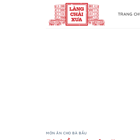
Bỏ
qua
TRANG CH
nội
dung
MÓN ĂN CHO BÀ BẦU