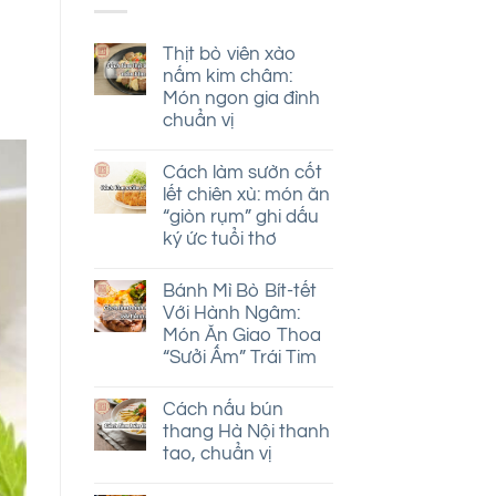
Thịt bò viên xào
nấm kim châm:
Món ngon gia đình
chuẩn vị
Không
có
Cách làm sườn cốt
bình
luận
lết chiên xù: món ăn
ở
“giòn rụm” ghi dấu
Thịt
ký ức tuổi thơ
bò
viên
Không
xào
có
nấm
Bánh Mì Bò Bít-tết
bình
kim
luận
Với Hành Ngâm:
châm:
ở
Món
Món Ăn Giao Thoa
Cách
ngon
“Sưởi Ấm” Trái Tim
làm
gia
sườn
đình
Không
cốt
chuẩn
có
lết
Cách nấu bún
vị
bình
chiên
luận
thang Hà Nội thanh
xù:
ở
món
tao, chuẩn vị
Bánh
ăn
Mì
Không
“giòn
Bò
có
rụm”