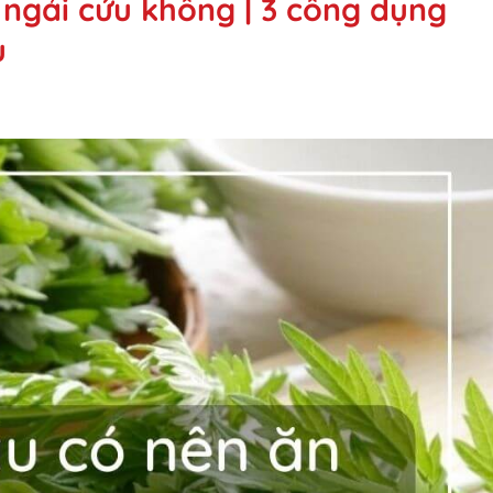
 ngải cứu không | 3 công dụng
u