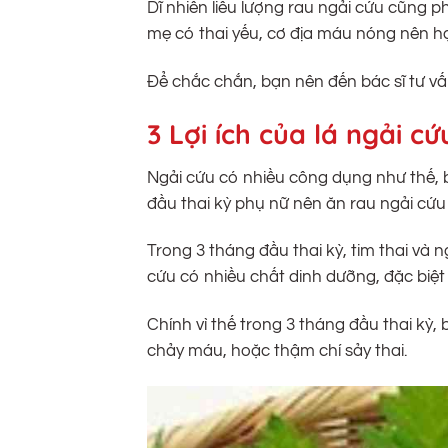
Dĩ nhiên liều lượng rau ngải cứu cũng p
mẹ có thai yếu, cơ địa máu nóng nên hạ
Để chắc chắn, bạn nên đến bác sĩ tư vấ
3 Lợi ích của lá ngải c
Ngải cứu có nhiều công dụng như thế, 
đầu thai kỳ phụ nữ nên ăn rau ngải cứu
Trong 3 tháng đầu thai kỳ, tim thai và
cứu có nhiều chất dinh dưỡng, đặc biệt
Chính vì thế trong 3 tháng đầu thai kỳ,
chảy máu, hoặc thậm chí sảy thai.