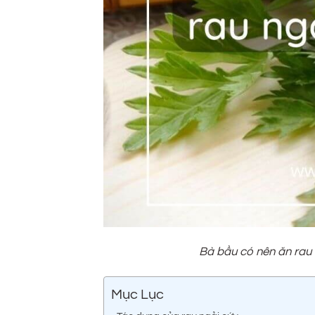
Bà bầu có nên ăn rau n
Mục Lục