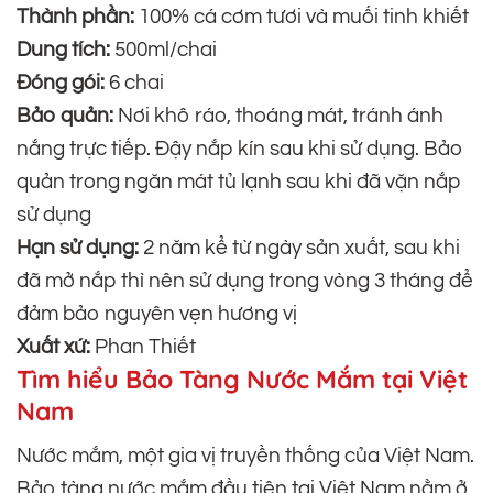
Thành phần:
100% cá cơm tươi và muối tinh khiết
Dung tích:
500ml/chai
Đóng gói:
6 chai
Bảo quản:
Nơi khô ráo, thoáng mát, tránh ánh
nắng trực tiếp. Đậy nắp kín sau khi sử dụng. Bảo
quản trong ngăn mát tủ lạnh sau khi đã vặn nắp
sử dụng
Hạn sử dụng:
2 năm kể từ ngày sản xuất, sau khi
đã mở nắp thì nên sử dụng trong vòng 3 tháng để
đảm bảo nguyên vẹn hương vị
Xuất xứ:
Phan Thiết
Tìm hiểu Bảo Tàng Nước Mắm tại Việt
Nam
Nước mắm, một gia vị truyền thống của Việt Nam.
Bảo tàng nước mắm đầu tiên tại Việt Nam nằm ở