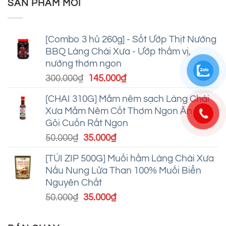
SẢN PHẨM MỚI
[Combo 3 hủ 260g] - Sốt Ướp Thịt Nướng
BBQ Làng Chài Xưa - Ướp thấm vị,
nướng thơm ngon
Giá
Giá
300.000
₫
145.000
₫
gốc
hiện
[CHAI 310G] Mắm nêm sạch Làng Chài
là:
tại
Xưa Mắm Nêm Cốt Thơm Ngon Ăn Bún,
300.000₫.
là:
Gỏi Cuốn Rất Ngon
145.000₫.
Giá
Giá
50.000
₫
35.000
₫
gốc
hiện
[TÚI ZIP 500G] Muối hầm Làng Chài Xưa
là:
tại
Nấu Nung Lửa Than 100% Muối Biển
50.000₫.
là:
Nguyên Chất
35.000₫.
Giá
Giá
50.000
₫
35.000
₫
gốc
hiện
là:
tại