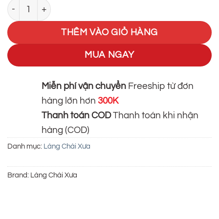
[Combo 6 Chai] Nước Mắm Nhỉ Truyền Thống (3 Chai Đỏ 
là:
tại
390.000₫.
là:
THÊM VÀO GIỎ HÀNG
370.000₫.
MUA NGAY
Miễn phí vận chuyển
Freeship từ đơn
hàng lớn hơn
300K
Thanh toán COD
Thanh toán khi nhận
hàng (COD)
Danh mục:
Làng Chài Xưa
Brand:
Làng Chài Xưa