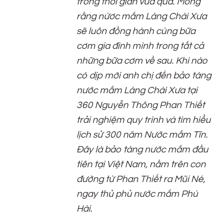
trong thời gian vừa qua. Mong
rằng nứơc mắm Làng Chài Xưa
sẽ luôn đồng hành cùng bữa
cơm gia đình mình trong tất cả
những bữa cơm về sau. Khi nào
có dịp mời anh chị đến bảo tàng
nước mắm Làng Chài Xưa tại
360 Nguyễn Thông Phan Thiết
trải nghiệm quy trình và tìm hiểu
lịch sử 300 năm Nước mắm Tĩn.
Đây là bảo tàng nước mắm đầu
tiên tại Việt Nam, nằm trên con
đường từ Phan Thiết ra Mũi Né,
ngay thủ phủ nước mắm Phú
Hài.