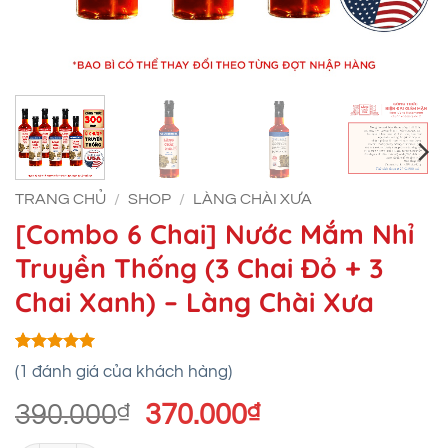
TRANG CHỦ
/
SHOP
/
LÀNG CHÀI XƯA
[Combo 6 Chai] Nước Mắm Nhỉ
Truyền Thống (3 Chai Đỏ + 3
Chai Xanh) – Làng Chài Xưa
5
1
trên 5
(
1
đánh giá của khách hàng)
dựa trên
đánh giá
Giá
Giá
390.000
₫
370.000
₫
gốc
hiện