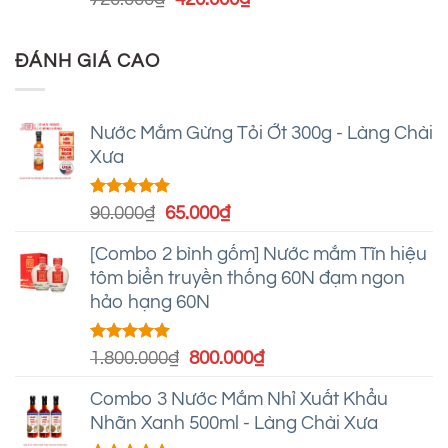
hạng
4.93
gốc
hiện
5 sao
là:
tại
ĐÁNH GIÁ CAO
720.000₫.
là:
420.000₫.
Nước Mắm Gừng Tỏi Ớt 300g - Làng Chài
Xưa
Được xếp
Giá
Giá
90.000
₫
65.000
₫
hạng
5.00
gốc
hiện
5 sao
[Combo 2 bình gốm] Nước mắm Tĩn hiệu
là:
tại
tôm biển truyền thống 60N đạm ngon
90.000₫.
là:
hảo hạng 60N
65.000₫.
Được xếp
Giá
Giá
1.800.000
₫
800.000
₫
hạng
5.00
gốc
hiện
5 sao
Combo 3 Nước Mắm Nhỉ Xuất Khẩu
là:
tại
Nhãn Xanh 500ml - Làng Chài Xưa
1.800.000₫.
là: