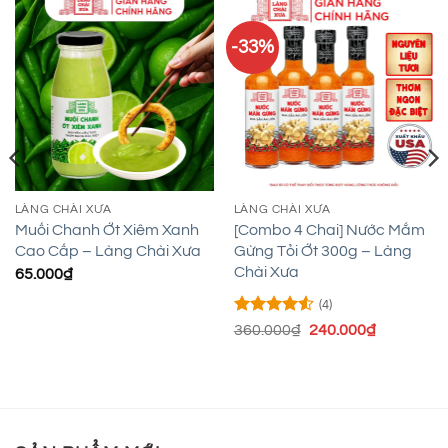
-33%
LÀNG CHÀI XƯA
LÀNG CHÀI XƯA
Muối Chanh Ớt Xiêm Xanh
[Combo 4 Chai] Nước Mắm
Cao Cấp – Làng Chài Xưa
Gừng Tỏi Ớt 300g – Làng
Chài Xưa
65.000
₫
(4)
Được xếp
Giá
Giá
360.000
₫
240.000
₫
hạng
4.5
gốc
hiện
5 sao
là:
tại
360.000₫.
là:
.
240.000₫.