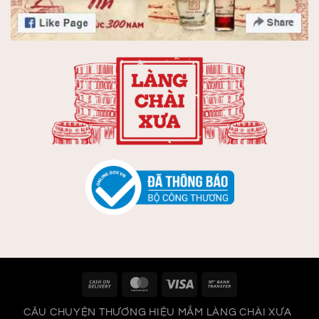
Cash
MasterCard
Visa
Bank
On
Transfer
CÂU CHUYỆN THƯƠNG HIỆU MẮM LÀNG CHÀI XƯA