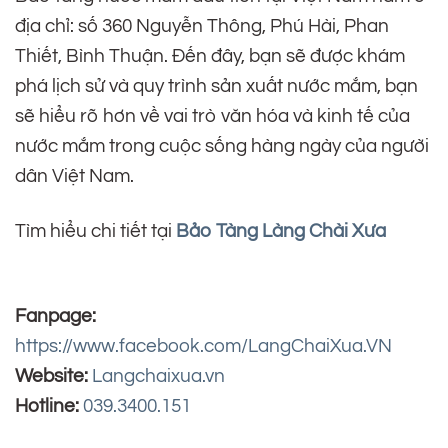
địa chỉ: số 360 Nguyễn Thông, Phú Hài, Phan
Thiết, Bình Thuận. Đến đây, bạn sẽ được khám
phá lịch sử và quy trình sản xuất nước mắm, bạn
sẽ hiểu rõ hơn về vai trò văn hóa và kinh tế của
nước mắm trong cuộc sống hàng ngày của người
dân Việt Nam.
Tìm hiểu chi tiết tại
Bảo Tàng Làng Chài Xưa
Fanpage:
https://www.facebook.com/LangChaiXua.VN
Website:
Langchaixua.vn
Hotline:
039.3400.151