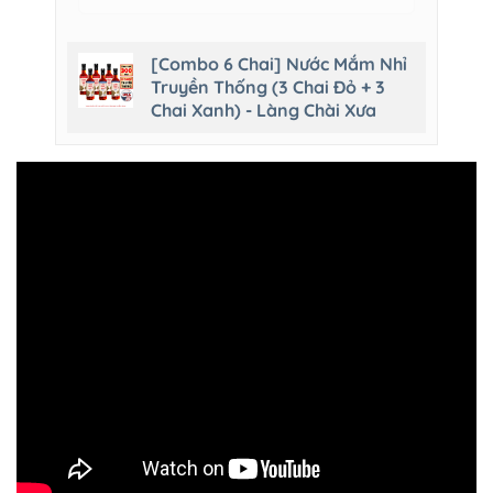
[Combo 6 Chai] Nước Mắm Nhỉ
Truyền Thống (3 Chai Đỏ + 3
Chai Xanh) - Làng Chài Xưa