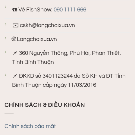
☎️ Vé FishShow:
090 1111 666
✉️
cskh@langchaixua.vn
🌐 Langchaixua.vn
📌 360 Nguyễn Thông, Phú Hài, Phan Thiết,
Tỉnh Bình Thuận
📌 ĐKKD số 3401123244 do Sở KH và ĐT Tỉnh
Bình Thuận cấp ngày 11/03/2016
CHÍNH SÁCH & ĐIỀU KHOẢN
Chính sách bảo mật