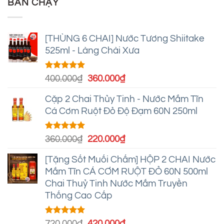
BÁN CHẠY
50.000₫.
là:
35.000₫.
[THÙNG 6 CHAI] Nước Tương Shiitake
525ml - Làng Chài Xưa
Được xếp
Giá
Giá
400.000
₫
360.000
₫
hạng
5.00
gốc
hiện
5 sao
Cặp 2 Chai Thủy Tinh - Nước Mắm Tĩn
là:
tại
Cá Cơm Ruột Đỏ Độ Đạm 60N 250ml
400.000₫.
là:
360.000₫.
Được xếp
Giá
Giá
360.000
₫
220.000
₫
hạng
4.95
gốc
hiện
5 sao
[Tặng Sốt Muối Chấm] HỘP 2 CHAI Nước
là:
tại
Mắm Tĩn CÁ CƠM RUỘT ĐỎ 60N 500ml
360.000₫.
là:
Chai Thuỷ Tinh Nước Mắm Truyền
220.000₫.
Thống Cao Cấp
Được xếp
Giá
Giá
720.000
₫
420.000
₫