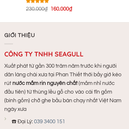
800.000₫.
Được xếp
Giá
Giá
230.000
₫
160.000
₫
hạng
5.00
gốc
hiện
5 sao
là:
tại
230.000₫.
là:
GIỚI THIỆU
160.000₫.
CÔNG TY TNHH SEAGULL
Xuất phát từ gần 300 trăm năm trước khi người
dân làng chài xưa tại Phan Thiết thời bấy giờ kéo
rút
nước mắm rin nguyên chất
(mắm nhỉ nước
đầu tiên) từ thùng lều gỗ cho vào cái tĩn gốm
(bình gốm) chở ghe bầu bán chạy nhất Việt Nam
ngày xưa
☎️ Đại Lý:
039 3400 151