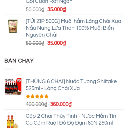
Gỏi Cuốn Rất Ngon
145.000₫.
Giá
Giá
50.000
₫
35.000
₫
gốc
hiện
[TÚI ZIP 500G] Muối hầm Làng Chài Xưa
là:
tại
Nấu Nung Lửa Than 100% Muối Biển
50.000₫.
là:
Nguyên Chất
35.000₫.
Giá
Giá
50.000
₫
35.000
₫
gốc
hiện
là:
tại
BÁN CHẠY
50.000₫.
là:
35.000₫.
[THÙNG 6 CHAI] Nước Tương Shiitake
525ml - Làng Chài Xưa
Được xếp
Giá
Giá
400.000
₫
360.000
₫
hạng
5.00
gốc
hiện
5 sao
Cặp 2 Chai Thủy Tinh - Nước Mắm Tĩn
là:
tại
Cá Cơm Ruột Đỏ Độ Đạm 60N 250ml
400.000₫.
là: