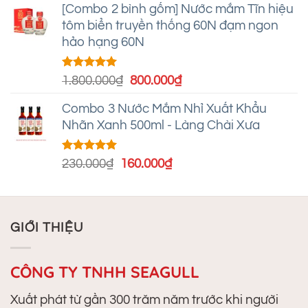
5 sao
[Combo 2 bình gốm] Nước mắm Tĩn hiệu
là:
tại
tôm biển truyền thống 60N đạm ngon
90.000₫.
là:
hảo hạng 60N
65.000₫.
Được xếp
Giá
Giá
1.800.000
₫
800.000
₫
hạng
5.00
gốc
hiện
5 sao
Combo 3 Nước Mắm Nhỉ Xuất Khẩu
là:
tại
Nhãn Xanh 500ml - Làng Chài Xưa
1.800.000₫.
là:
800.000₫.
Được xếp
Giá
Giá
230.000
₫
160.000
₫
hạng
5.00
gốc
hiện
5 sao
là:
tại
230.000₫.
là:
GIỚI THIỆU
160.000₫.
CÔNG TY TNHH SEAGULL
Xuất phát từ gần 300 trăm năm trước khi người