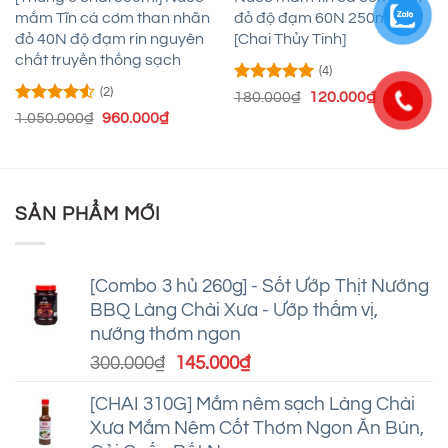
mắm Tĩn cá cơm than nhãn
đỏ độ đạm 60N 250ml –
đỏ 40N độ đạm rin nguyên
[Chai Thủy Tinh]
chất truyền thống sạch
(4)
(2)
Được xếp
Giá
Giá
180.000
₫
120.000
₫
hạng
5
5
gốc
hiện
Được xếp
Giá
Giá
1.050.000
₫
960.000
₫
sao
là:
tại
hạng
4.5
gốc
hiện
180.000₫.
là:
5 sao
là:
tại
120.000₫.
1.050.000₫.
là:
.
960.000₫.
SẢN PHẨM MỚI
[Combo 3 hủ 260g] - Sốt Ướp Thịt Nướng
BBQ Làng Chài Xưa - Ướp thấm vị,
nướng thơm ngon
Giá
Giá
300.000
₫
145.000
₫
gốc
hiện
[CHAI 310G] Mắm nêm sạch Làng Chài
là:
tại
Xưa Mắm Nêm Cốt Thơm Ngon Ăn Bún,
300.000₫.
là: