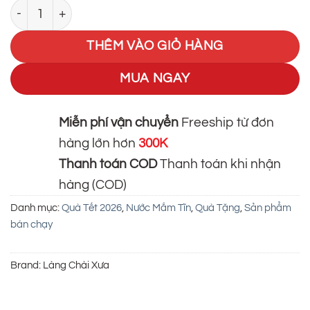
[Tặng Sốt Muối Chấm] HỘP 02 Chai Nước Mắm Tôm Biển 
là:
tại
700.000₫.
là:
THÊM VÀO GIỎ HÀNG
400.000₫.
MUA NGAY
Miễn phí vận chuyển
Freeship từ đơn
hàng lớn hơn
300K
Thanh toán COD
Thanh toán khi nhận
hàng (COD)
Danh mục:
Quà Tết 2026
,
Nước Mắm Tĩn
,
Quà Tặng
,
Sản phẩm
bán chạy
Brand:
Làng Chài Xưa