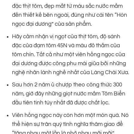
đặc thịt tôm, đẹp mắt từ màu sắc nước mắm
đến thiết kế bên ngoài, đúng như cái tên “Hòn
ngọc đại dương” của sản phẩm.
Hãy cảm nhận vị ngọt của thịt tôm, độ sánh
đặc của đạm tôm 45N và màu đỏ thắm của
tôm chín. Tất cả như một viên hồng ngọc của
đại dương được công phu mài giũa bởi những
nghệ nhân lành nghề nhất của Làng Chài Xưa.
Sau hơn 2 năm ủ chượp theo công thức 300
năm, giờ đây những giọt nước mắm Tôm Biển
đầu tiên tinh túy nhất đã được chắt lọc.
Viên hồng ngọc này còn hơn một món quà. Nó
thể hiện sự trân quý tình nghĩa thâm giao để
“tặng nhau một lần là nhớ nhau mãi mãi”.