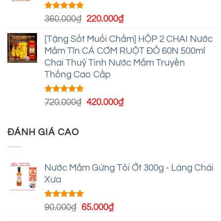
360.000₫.
Được xếp
Giá
Giá
360.000
₫
220.000
₫
hạng
4.95
gốc
hiện
5 sao
[Tặng Sốt Muối Chấm] HỘP 2 CHAI Nước
là:
tại
Mắm Tĩn CÁ CƠM RUỘT ĐỎ 60N 500ml
360.000₫.
là:
Chai Thuỷ Tinh Nước Mắm Truyền
220.000₫.
Thống Cao Cấp
Được xếp
Giá
Giá
720.000
₫
420.000
₫
hạng
4.93
gốc
hiện
5 sao
là:
tại
ĐÁNH GIÁ CAO
720.000₫.
là:
420.000₫.
Nước Mắm Gừng Tỏi Ớt 300g - Làng Chài
Xưa
Được xếp
Giá
Giá
90.000
₫
65.000
₫
hạng
5.00
gốc
hiện