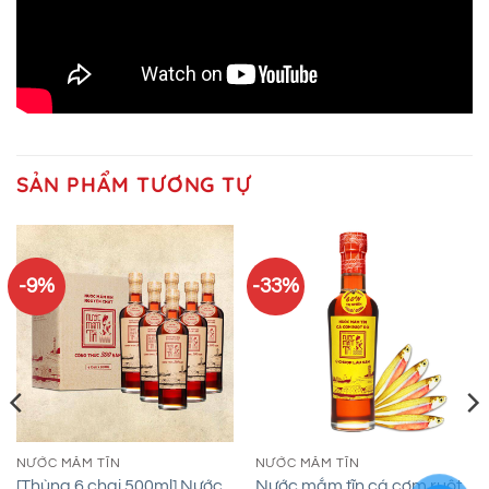
SẢN PHẨM TƯƠNG TỰ
-9%
-33%
NƯỚC MẮM TĨN
NƯỚC MẮM TĨN
[Thùng 6 chai 500ml] Nước
Nước mắm tĩn cá cơm ruột