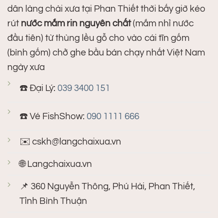
dân làng chài xưa tại Phan Thiết thời bấy giờ kéo
rút
nước mắm rin nguyên chất
(mắm nhỉ nước
đầu tiên) từ thùng lều gỗ cho vào cái tĩn gốm
(bình gốm) chở ghe bầu bán chạy nhất Việt Nam
ngày xưa
☎️ Đại Lý:
039 3400 151
☎️ Vé FishShow:
090 1111 666
✉️
cskh@langchaixua.vn
🌐 Langchaixua.vn
📌 360 Nguyễn Thông, Phú Hài, Phan Thiết,
Tỉnh Bình Thuận