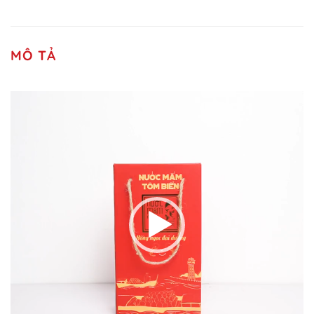
MÔ TẢ
Trình
chơi
Video