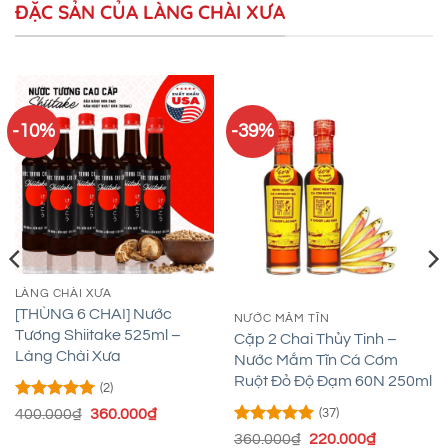
ĐẶC SẢN CỦA LÀNG CHÀI XƯA
-10%
-39%
LÀNG CHÀI XƯA
[THÙNG 6 CHAI] Nước
NƯỚC MẮM TĨN
Tương Shiitake 525ml –
Cặp 2 Chai Thủy Tinh –
Làng Chài Xưa
Nước Mắm Tĩn Cá Cơm
Ruột Đỏ Độ Đạm 60N 250ml
(2)
Được xếp
Giá
Giá
400.000
₫
360.000
₫
(37)
hạng
5
5
gốc
hiện
Được xếp
Giá
Giá
360.000
₫
220.000
₫
sao
là:
tại