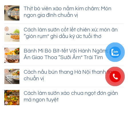
Thịt bò viên xào nấm kim châm: Món
ngon gia đình chuẩn vị
Không
có
Cách làm sườn cốt lết chiên xù: món ăn
bình
“giòn rụm” ghi dấu ký ức tuổi thơ
luận
ở
Không
Thịt
có
bò
Bánh Mì Bò Bít-tết Với Hành Ngâm: Món
bình
viên
Ăn Giao Thoa “Sưởi Ấm” Trái Tim
luận
xào
ở
nấm
Không
Cách
kim
có
làm
Cách nấu bún thang Hà Nội thanh tao,
châm:
bình
sườn
Món
chuẩn vị
luận
cốt
ngon
ở
lết
Không
gia
Bánh
chiên
có
đình
Mì
Cách làm sườn xào chua ngọt đơn giản
xù:
bình
chuẩn
Bò
món
mà ngon tuyệt
luận
vị
Bít-
ăn
ở
tết
Không
“giòn
Cách
Với
có
rụm”
nấu
Hành
bình
ghi
bún
Ngâm:
luận
dấu
thang
Món
ở
ký
Hà