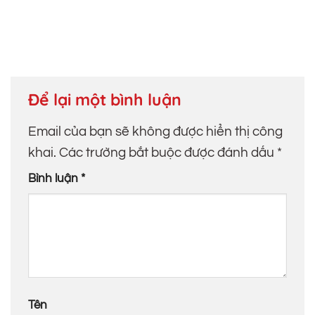
hạng
4.95
gốc
hiện
400.000₫.
là:
5 sao
là:
tại
360.000₫.
360.000₫.
là:
220.000₫.
Để lại một bình luận
Email của bạn sẽ không được hiển thị công
khai.
Các trường bắt buộc được đánh dấu
*
Bình luận
*
Tên