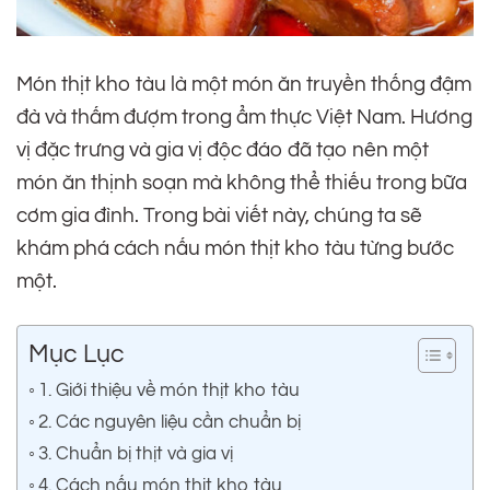
Món thịt kho tàu là một món ăn truyền thống đậm
đà và thấm đượm trong ẩm thực Việt Nam. Hương
vị đặc trưng và gia vị độc đáo đã tạo nên một
món ăn thịnh soạn mà không thể thiếu trong bữa
cơm gia đình. Trong bài viết này, chúng ta sẽ
khám phá cách nấu món thịt kho tàu từng bước
một.
Mục Lục
1. Giới thiệu về món thịt kho tàu
2. Các nguyên liệu cần chuẩn bị
3. Chuẩn bị thịt và gia vị
4. Cách nấu món thịt kho tàu