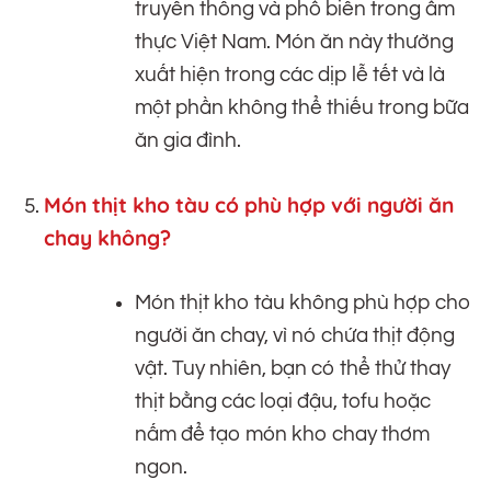
truyền thống và phổ biến trong ẩm
thực Việt Nam. Món ăn này thường
xuất hiện trong các dịp lễ tết và là
một phần không thể thiếu trong bữa
ăn gia đình.
Món thịt kho tàu có phù hợp với người ăn
chay không?
Món thịt kho tàu không phù hợp cho
người ăn chay, vì nó chứa thịt động
vật. Tuy nhiên, bạn có thể thử thay
thịt bằng các loại đậu, tofu hoặc
nấm để tạo món kho chay thơm
ngon.