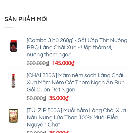
Ăn
Cách
ức
Nội
Giao
làm
tuổi
thanh
Thoa
sườn
thơ
tao,
“Sưởi
xào
chuẩn
SẢN PHẨM MỚI
Ấm”
chua
vị
Trái
ngọt
Tim
đơn
giản
mà
[Combo 3 hủ 260g] - Sốt Ướp Thịt Nướng
ngon
BBQ Làng Chài Xưa - Ướp thấm vị,
tuyệt
nướng thơm ngon
Giá
Giá
300.000
₫
145.000
₫
gốc
hiện
[CHAI 310G] Mắm nêm sạch Làng Chài
là:
tại
Xưa Mắm Nêm Cốt Thơm Ngon Ăn Bún,
300.000₫.
là:
Gỏi Cuốn Rất Ngon
145.000₫.
Giá
Giá
50.000
₫
35.000
₫
gốc
hiện
[TÚI ZIP 500G] Muối hầm Làng Chài Xưa
là:
tại
Nấu Nung Lửa Than 100% Muối Biển
50.000₫.
là:
Nguyên Chất
35.000₫.