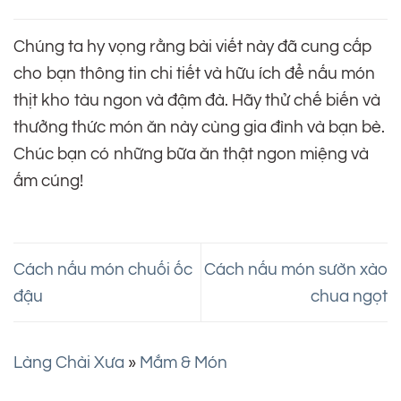
Chúng ta hy vọng rằng bài viết này đã cung cấp
cho bạn thông tin chi tiết và hữu ích để nấu món
thịt kho tàu ngon và đậm đà. Hãy thử chế biến và
thưởng thức món ăn này cùng gia đình và bạn bè.
Chúc bạn có những bữa ăn thật ngon miệng và
ấm cúng!
Cách nấu món chuối ốc
Cách nấu món sườn xào
đậu
chua ngọt
Làng Chài Xưa
»
Mắm & Món