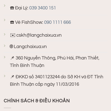
☎️ Đại Lý:
039 3400 151
☎️ Vé FishShow:
090 1111 666
✉️
cskh@langchaixua.vn
🌐 Langchaixua.vn
📌 360 Nguyễn Thông, Phú Hài, Phan Thiết,
Tỉnh Bình Thuận
📌 ĐKKD số 3401123244 do Sở KH và ĐT Tỉnh
Bình Thuận cấp ngày 11/03/2016
CHÍNH SÁCH & ĐIỀU KHOẢN