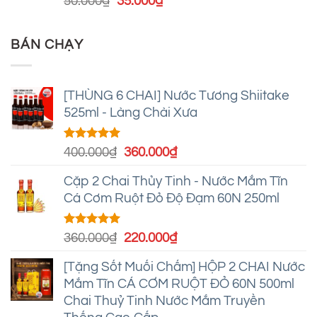
Giá
Giá
50.000
₫
35.000
₫
gốc
hiện
là:
tại
BÁN CHẠY
50.000₫.
là:
35.000₫.
[THÙNG 6 CHAI] Nước Tương Shiitake
525ml - Làng Chài Xưa
Được xếp
Giá
Giá
400.000
₫
360.000
₫
hạng
5.00
gốc
hiện
5 sao
Cặp 2 Chai Thủy Tinh - Nước Mắm Tĩn
là:
tại
Cá Cơm Ruột Đỏ Độ Đạm 60N 250ml
400.000₫.
là:
360.000₫.
Được xếp
Giá
Giá
360.000
₫
220.000
₫
hạng
4.95
gốc
hiện
5 sao
[Tặng Sốt Muối Chấm] HỘP 2 CHAI Nước
là:
tại
Mắm Tĩn CÁ CƠM RUỘT ĐỎ 60N 500ml
360.000₫.
là:
Chai Thuỷ Tinh Nước Mắm Truyền
220.000₫.