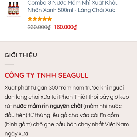
Combo 3 Nước Mắm Nhỉ Xuất Khẩu
là:
tại
Nhãn Xanh 500ml - Làng Chài Xưa
1.800.000₫.
là:
800.000₫.
Được xếp
Giá
Giá
230.000
₫
160.000
₫
hạng
5.00
gốc
hiện
5 sao
là:
tại
230.000₫.
là:
GIỚI THIỆU
160.000₫.
CÔNG TY TNHH SEAGULL
Xuất phát từ gần 300 trăm năm trước khi người
dân làng chài xưa tại Phan Thiết thời bấy giờ kéo
rút
nước mắm rin nguyên chất
(mắm nhỉ nước
đầu tiên) từ thùng lều gỗ cho vào cái tĩn gốm
(bình gốm) chở ghe bầu bán chạy nhất Việt Nam
ngày xưa