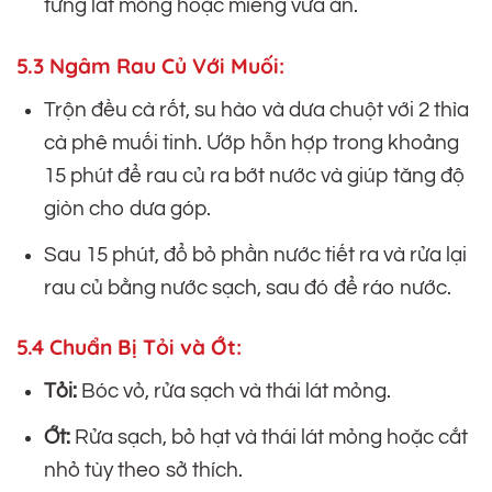
từng lát mỏng hoặc miếng vừa ăn.
5.3 Ngâm Rau Củ Với Muối:
Trộn đều cà rốt, su hào và dưa chuột với 2 thìa
cà phê muối tinh. Ướp hỗn hợp trong khoảng
15 phút để rau củ ra bớt nước và giúp tăng độ
giòn cho dưa góp.
Sau 15 phút, đổ bỏ phần nước tiết ra và rửa lại
rau củ bằng nước sạch, sau đó để ráo nước.
5.4 Chuẩn Bị Tỏi và Ớt:
Tỏi:
Bóc vỏ, rửa sạch và thái lát mỏng.
Ớt:
Rửa sạch, bỏ hạt và thái lát mỏng hoặc cắt
nhỏ tùy theo sở thích.