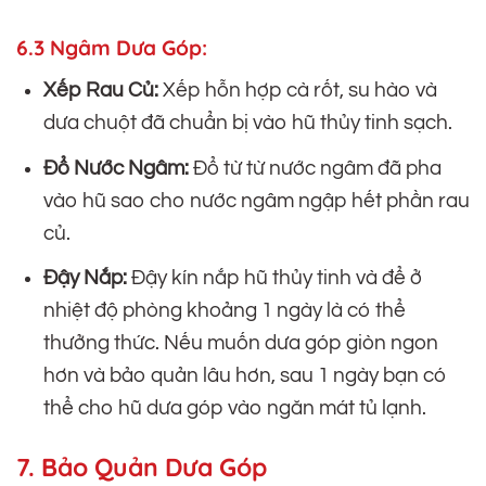
6.3 Ngâm Dưa Góp:
Xếp Rau Củ:
Xếp hỗn hợp cà rốt, su hào và
dưa chuột đã chuẩn bị vào hũ thủy tinh sạch.
Đổ Nước Ngâm:
Đổ từ từ nước ngâm đã pha
vào hũ sao cho nước ngâm ngập hết phần rau
củ.
Đậy Nắp:
Đậy kín nắp hũ thủy tinh và để ở
nhiệt độ phòng khoảng 1 ngày là có thể
thưởng thức. Nếu muốn dưa góp giòn ngon
hơn và bảo quản lâu hơn, sau 1 ngày bạn có
thể cho hũ dưa góp vào ngăn mát tủ lạnh.
7. Bảo Quản Dưa Góp