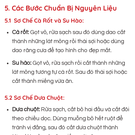
5. Các Bước Chuẩn Bị Nguyên Liệu
5.1 Sơ Chế Cà Rốt và Su Hào:
Cà rốt:
Gọt vỏ, rửa sạch sau đó dùng dao cắt
thành những lát mỏng rồi thái sợi hoặc dùng
dao răng cưa để tạo hình cho đẹp mắt.
Su hào:
Gọt vỏ, rửa sạch rồi cắt thành những
lát mỏng tương tự cà rốt. Sau đó thái sợi hoặc
cắt thành miếng vừa ăn.
5.2 Sơ Chế Dưa Chuột:
Dưa chuột:
Rửa sạch, cắt bỏ hai đầu và cắt đôi
theo chiều dọc. Dùng muỗng bỏ hết ruột để
tránh vị đắng, sau đó cắt dưa chuột thành