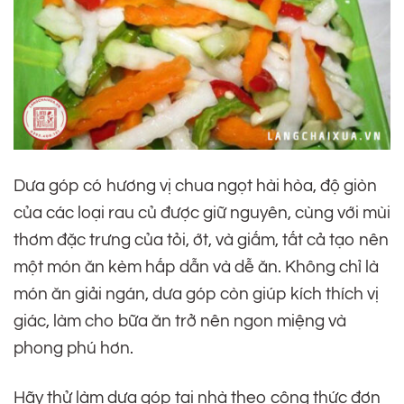
Dưa góp có hương vị chua ngọt hài hòa, độ giòn
của các loại rau củ được giữ nguyên, cùng với mùi
thơm đặc trưng của tỏi, ớt, và giấm, tất cả tạo nên
một món ăn kèm hấp dẫn và dễ ăn. Không chỉ là
món ăn giải ngán, dưa góp còn giúp kích thích vị
giác, làm cho bữa ăn trở nên ngon miệng và
phong phú hơn.
Hãy thử làm dưa góp tại nhà theo công thức đơn