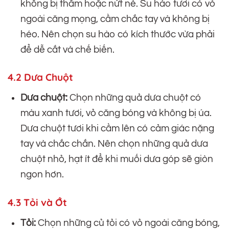
không bị thâm hoặc nứt nẻ. Su hào tươi có vỏ
ngoài căng mọng, cầm chắc tay và không bị
héo. Nên chọn su hào có kích thước vừa phải
để dễ cắt và chế biến.
4.2 Dưa Chuột
Dưa chuột:
Chọn những quả dưa chuột có
màu xanh tươi, vỏ căng bóng và không bị úa.
Dưa chuột tươi khi cầm lên có cảm giác nặng
tay và chắc chắn. Nên chọn những quả dưa
chuột nhỏ, hạt ít để khi muối dưa góp sẽ giòn
ngon hơn.
4.3 Tỏi và Ớt
Tỏi:
Chọn những củ tỏi có vỏ ngoài căng bóng,