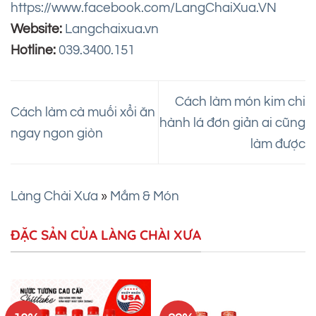
https://www.facebook.com/LangChaiXua.VN
Website:
Langchaixua.vn
Hotline:
039.3400.151
Cách làm món kim chi
Cách làm cà muối xổi ăn
hành lá đơn giản ai cũng
ngay ngon giòn
làm được
Làng Chài Xưa
»
Mắm & Món
ĐẶC SẢN CỦA LÀNG CHÀI XƯA