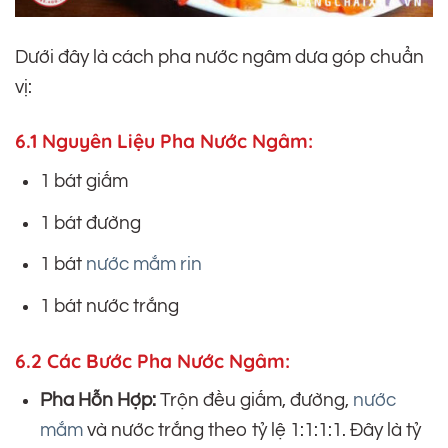
Dưới đây là cách pha nước ngâm dưa góp chuẩn
vị:
6.1 Nguyên Liệu Pha Nước Ngâm:
1 bát giấm
1 bát đường
1 bát
nước mắm rin
1 bát nước trắng
6.2 Các Bước Pha Nước Ngâm:
Pha Hỗn Hợp:
Trộn đều giấm, đường,
nước
mắm
và nước trắng theo tỷ lệ 1:1:1:1. Đây là tỷ