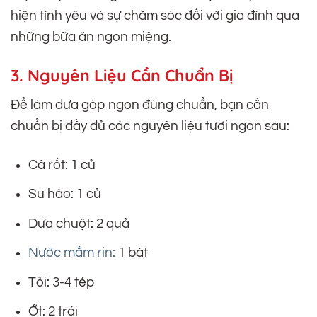
hiện tình yêu và sự chăm sóc đối với gia đình qua
những bữa ăn ngon miệng.
3. Nguyên Liệu Cần Chuẩn Bị
Để làm dưa góp ngon đúng chuẩn, bạn cần
chuẩn bị đầy đủ các nguyên liệu tươi ngon sau:
Cà rốt: 1 củ
Su hào: 1 củ
Dưa chuột: 2 quả
Nước mắm rin:
1 bát
Tỏi: 3-4 tép
Ớt: 2 trái