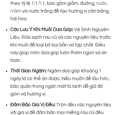
theo tỷ lệ 1:1:1:1, bao gồm giấm, đường,
nước
mắm
và nước trắng để tạo hương vị cân bằng,
hài hòa.
Các Lưu Ý Khi Muối Dưa Góp:
Vệ Sinh Nguyên
Liệu. Rửa sạch rau củ và các nguyên liệu trước
khi muối để loại bỏ bụi bẩn và tạp chất. Điều
này giúp món dưa góp luôn thơm ngon và an
toàn.
Thời Gian Ngâm:
Ngâm dưa góp khoảng 1
ngày là có thể ăn được. Nếu muốn để lâu hơn,
bảo quản trong ngăn mát tủ lạnh để giữ độ
giòn và hương vị.
Đảm Bảo Gia Vị Đều:
Trộn đều các nguyên liệu
với gia vị để đảm bảo mọi miếng rau củ đều