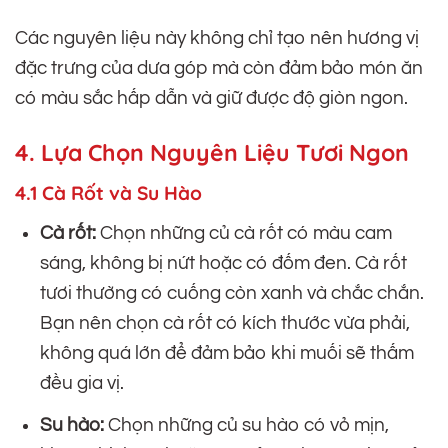
Các nguyên liệu này không chỉ tạo nên hương vị
đặc trưng của dưa góp mà còn đảm bảo món ăn
có màu sắc hấp dẫn và giữ được độ giòn ngon.
4. Lựa Chọn Nguyên Liệu Tươi Ngon
4.1 Cà Rốt và Su Hào
Cà rốt:
Chọn những củ cà rốt có màu cam
sáng, không bị nứt hoặc có đốm đen. Cà rốt
tươi thường có cuống còn xanh và chắc chắn.
Bạn nên chọn cà rốt có kích thước vừa phải,
không quá lớn để đảm bảo khi muối sẽ thấm
đều gia vị.
Su hào:
Chọn những củ su hào có vỏ mịn,