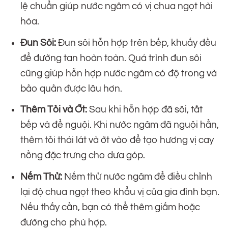
lệ chuẩn giúp nước ngâm có vị chua ngọt hài
hòa.
Đun Sôi:
Đun sôi hỗn hợp trên bếp, khuấy đều
để đường tan hoàn toàn. Quá trình đun sôi
cũng giúp hỗn hợp nước ngâm có độ trong và
bảo quản được lâu hơn.
Thêm Tỏi và Ớt:
Sau khi hỗn hợp đã sôi, tắt
bếp và để nguội. Khi nước ngâm đã nguội hẳn,
thêm tỏi thái lát và ớt vào để tạo hương vị cay
nồng đặc trưng cho dưa góp.
Nếm Thử:
Nếm thử nước ngâm để điều chỉnh
lại độ chua ngọt theo khẩu vị của gia đình bạn.
Nếu thấy cần, bạn có thể thêm giấm hoặc
đường cho phù hợp.