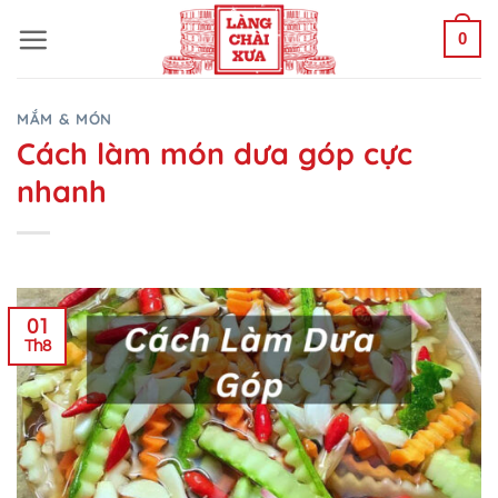
Bỏ
0
qua
nội
dung
MẮM & MÓN
Cách làm món dưa góp cực
nhanh
01
Th8