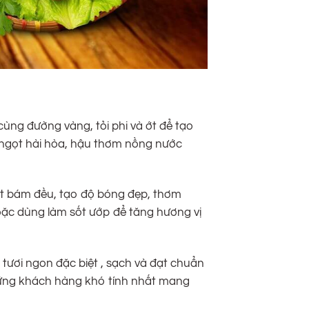
ng đường vàng, tỏi phi và ớt để tạo
 ngọt hài hòa, hậu thơm nồng nước
sốt bám đều, tạo độ bóng đẹp, thơm
oặc dùng làm sốt ướp để tăng hương vị
 tươi ngon đặc biệt , sạch và đạt chuẩn
hững khách hàng khó tính nhất mang