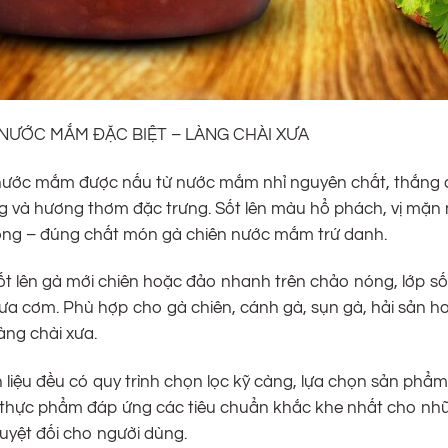
 NƯỚC MẮM ĐẶC BIỆT – LÀNG CHÀI XƯA
 nước mắm được nấu từ nước mắm nhỉ nguyên chất, thắng cù
g và hương thơm đặc trưng. Sốt lên màu hổ phách, vị mặn
ng – đúng chất món gà chiên nước mắm trứ danh.
sốt lên gà mới chiên hoặc đảo nhanh trên chảo nóng, lớp 
ưa cơm. Phù hợp cho gà chiên, cánh gà, sụn gà, hải sản h
àng chài xưa.
 liệu đều có quy trình chọn lọc kỹ càng, lựa chọn sản phẩm
h thực phẩm đáp ứng các tiêu chuẩn khắc khe nhất cho n
uyệt đối cho người dùng.