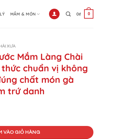
 LÝ
MẮM & MÓN
0
₫
0
HÀI XƯA
Nước Mắm Làng Chài
thức chuẩn vị không
úng chất món gà
m trứ danh
á
ện
ài Xưa 260g công thức chuẩn vị không cần nêm nếm đúng chất món 
i
M VÀO GIỎ HÀNG
.000₫.