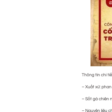
Thông tin chi tiế
– Xuất xứ: phan 
– Sốt gà chiên
– Nguyên liệu c