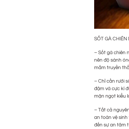
SỐT GÀ CHIÊN
– Sốt gà chiên
nên độ sánh ón
mắm truyền thố
– Chỉ cần rưới 
đậm và cực kì đ
mặn ngọt kiểu l
– Tất cả nguyên
an toàn vệ sin
đến sự an tâm t