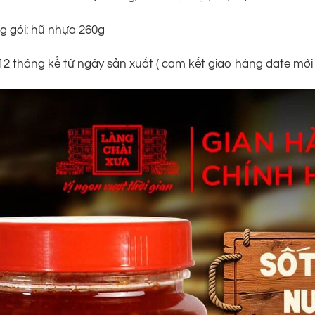
g gói: hũ nhựa 260g
12 tháng kể từ ngày sản xuất ( cam kết giao hàng date mớ