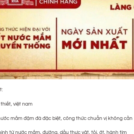
t:
thiết, việt nam
 nước mắm đậm đà đặc biệt, công thức chuẩn vị không cầ
hính từ nước mắm, đường, dầu thực vật, tỏi, ớt, hành tím