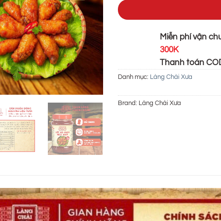
Miễn phí vận ch
300K
Thanh toán C
Danh mục:
Làng Chài Xưa
Brand:
Làng Chài Xưa