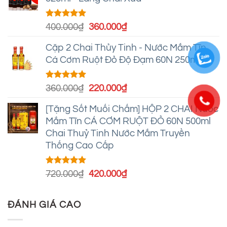
Được xếp
Giá
Giá
400.000
₫
360.000
₫
hạng
5.00
gốc
hiện
5 sao
Cặp 2 Chai Thủy Tinh - Nước Mắm Tĩn
là:
tại
Cá Cơm Ruột Đỏ Độ Đạm 60N 250ml
400.000₫.
là:
360.000₫.
Được xếp
Giá
Giá
360.000
₫
220.000
₫
hạng
4.95
gốc
hiện
5 sao
[Tặng Sốt Muối Chấm] HỘP 2 CHAI Nước
là:
tại
Mắm Tĩn CÁ CƠM RUỘT ĐỎ 60N 500ml
360.000₫.
là:
Chai Thuỷ Tinh Nước Mắm Truyền
220.000₫.
Thống Cao Cấp
Được xếp
Giá
Giá
720.000
₫
420.000
₫
hạng
4.93
gốc
hiện
5 sao
là:
tại
ĐÁNH GIÁ CAO
720.000₫.
là:
420.000₫.