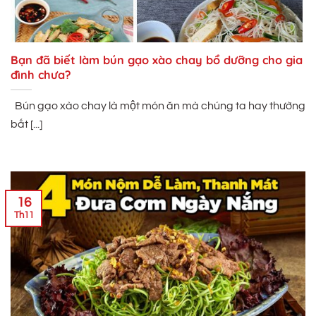
Bạn đã biết làm bún gạo xào chay bổ dưỡng cho gia
đình chưa?
Bún gạo xào chay là một món ăn mà chúng ta hay thường
bắt [...]
16
Th11