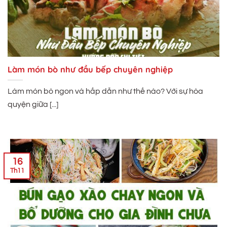
Làm món bò như đầu bếp chuyên nghiệp
Làm món bò ngon và hấp dẫn như thế nào? Với sự hòa
quyện giữa [...]
16
Th11