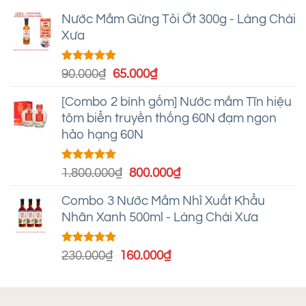
Nước Mắm Gừng Tỏi Ớt 300g - Làng Chài
Xưa
Được xếp
Giá
Giá
90.000
₫
65.000
₫
hạng
5.00
gốc
hiện
5 sao
[Combo 2 bình gốm] Nước mắm Tĩn hiệu
là:
tại
tôm biển truyền thống 60N đạm ngon
90.000₫.
là:
hảo hạng 60N
65.000₫.
Được xếp
Giá
Giá
1.800.000
₫
800.000
₫
hạng
5.00
gốc
hiện
5 sao
Combo 3 Nước Mắm Nhỉ Xuất Khẩu
là:
tại
Nhãn Xanh 500ml - Làng Chài Xưa
1.800.000₫.
là:
800.000₫.
Được xếp
Giá
Giá
230.000
₫
160.000
₫
hạng
5.00
gốc
hiện
5 sao
là:
tại