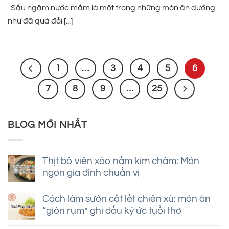
Sấu ngâm nước mắm là một trong những món ăn dường
như đã quá đỗi [...]
1
…
3
4
5
6
7
8
9
…
25
BLOG MỚI NHẤT
Thịt bò viên xào nấm kim châm: Món
ngon gia đình chuẩn vị
Không
có
Cách làm sườn cốt lết chiên xù: món ăn
bình
“giòn rụm” ghi dấu ký ức tuổi thơ
luận
ở
Không
Thịt