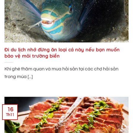
Đi du lịch nhớ đừng ăn loại cá này nếu bạn muốn
bảo vệ môi trường biển
Khi ghé thăm quan và mua hải sản tại các chợ hải sản
trong mùa [...]
16
Th11