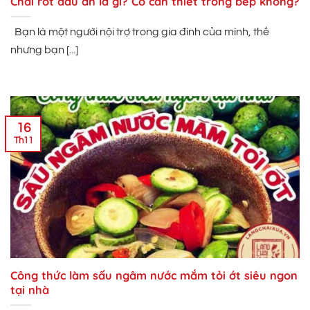
Chai rót dầu ăn là gì? Có cần thiết trong bếp không?
Bạn là một người nội trợ trong gia đình của mình, thế
nhưng bạn [...]
16
Th11
Công thức làm sấu ngâm nước mắm tỏi ớt siêu ngon
tại nhà