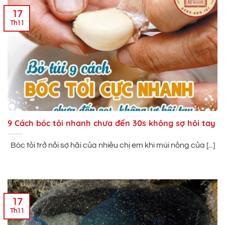
17
Th11
9 Cách bóc tỏi nhanh chưa đến 30s không sợ hôi tay
Bóc tỏi trở nỗi sợ hãi của nhiều chị em khi mùi nồng của [...]
17
Th11