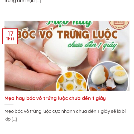
trong ẩm thực [...]
17
Th11
Mẹo hay bóc vỏ trứng luộc chưa đến 1 giây
Mẹo bóc vỏ trứng luộc cực nhanh chưa đến 1 giây sẽ là bí
kíp [...]