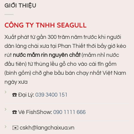
230.000₫.
là:
GIỚI THIỆU
160.000₫.
CÔNG TY TNHH SEAGULL
Xuất phát từ gần 300 trăm năm trước khi người
dân làng chài xưa tại Phan Thiết thời bấy giờ kéo
rút
nước mắm rin nguyên chất
(mắm nhỉ nước
đầu tiên) từ thùng lều gỗ cho vào cái tĩn gốm
(bình gốm) chở ghe bầu bán chạy nhất Việt Nam
ngày xưa
☎️ Đại Lý:
039 3400 151
☎️ Vé FishShow:
090 1111 666
✉️
cskh@langchaixua.vn