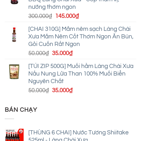
tuyệt
nướng thơm ngon
Giá
Giá
300.000
₫
145.000
₫
gốc
hiện
[CHAI 310G] Mắm nêm sạch Làng Chài
là:
tại
Xưa Mắm Nêm Cốt Thơm Ngon Ăn Bún,
300.000₫.
là:
Gỏi Cuốn Rất Ngon
145.000₫.
Giá
Giá
50.000
₫
35.000
₫
gốc
hiện
[TÚI ZIP 500G] Muối hầm Làng Chài Xưa
là:
tại
Nấu Nung Lửa Than 100% Muối Biển
50.000₫.
là:
Nguyên Chất
35.000₫.
Giá
Giá
50.000
₫
35.000
₫
gốc
hiện
là:
tại
BÁN CHẠY
50.000₫.
là:
35.000₫.
[THÙNG 6 CHAI] Nước Tương Shiitake
525ml - Làng Chài Xưa