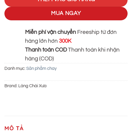
70.000₫.
MUA NGAY
Miễn phí vận chuyển
Freeship từ đơn
hàng lớn hơn
300K
Thanh toán COD
Thanh toán khi nhận
hàng (COD)
Danh mục:
Sản phẩm chay
Brand:
Làng Chài Xưa
MÔ TẢ