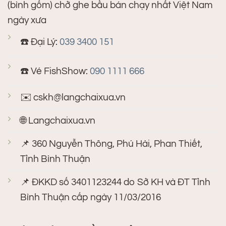
(bình gốm) chở ghe bầu bán chạy nhất Việt Nam
ngày xưa
☎️ Đại Lý:
039 3400 151
☎️ Vé FishShow:
090 1111 666
✉️
cskh@langchaixua.vn
🌐 Langchaixua.vn
📌 360 Nguyễn Thông, Phú Hài, Phan Thiết,
Tỉnh Bình Thuận
📌 ĐKKD số 3401123244 do Sở KH và ĐT Tỉnh
Bình Thuận cấp ngày 11/03/2016