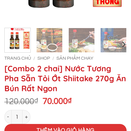
TRANG CHỦ
/
SHOP
/
SẢN PHẨM CHAY
[Combo 2 chai] Nước Tương
Pha Sẵn Tỏi Ớt Shiitake 270g Ăn
Bún Rất Ngon
Giá
Giá
120.000
₫
70.000
₫
gốc
hiện
[Combo 2 chai] Nước Tương Pha Sẵn Tỏi Ớt Shiitake 270
là:
tại
120.000₫.
là:
THÊM VÀO GIỎ HÀNG