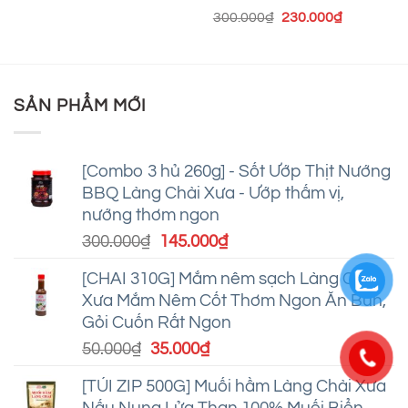
Được xếp
Giá
Giá
300.000
₫
230.000
₫
hạng
4.8
5
gốc
hiện
sao
là:
tại
300.000₫.
là:
230.000₫.
SẢN PHẨM MỚI
[Combo 3 hủ 260g] - Sốt Ướp Thịt Nướng
BBQ Làng Chài Xưa - Ướp thấm vị,
nướng thơm ngon
Giá
Giá
300.000
₫
145.000
₫
gốc
hiện
[CHAI 310G] Mắm nêm sạch Làng Chài
là:
tại
Xưa Mắm Nêm Cốt Thơm Ngon Ăn Bún,
300.000₫.
là:
Gỏi Cuốn Rất Ngon
145.000₫.
Giá
Giá
50.000
₫
35.000
₫
gốc
hiện
[TÚI ZIP 500G] Muối hầm Làng Chài Xưa
là:
tại
Nấu Nung Lửa Than 100% Muối Biển