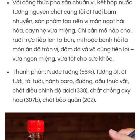
Với công thức pha sẵn chuẩn vị, kết hợp nước
tương nguyên chất cùng tỏi ớt tươi băm
nhuyễn, sản phẩm tạo nên vị mặn ngọt hài
hòa, cay nhẹ vừa miệng. Chỉ cần mở nắp chai,
rưới trực tiếp lên tô bún, mì hoặc bánh hỏi là
món ăn đã tròn vị, đậm đà và vô cùng tiện lợi –
vừa ngon miệng, vừa tốt cho sức khỏe.
Thành phần: Nước tương (56%), tương ớt, ớt
tươi, tỏi tươi, hành baro, đường, dầu thực vật,
chất điều chỉnh độ acid (330), chất chống oxy
hóa (307b), chất bảo quản (202).