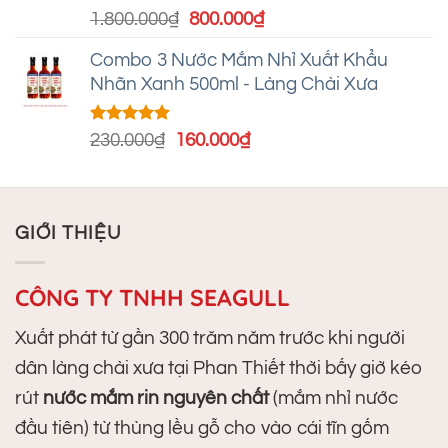
Được xếp
Giá
Giá
1.800.000
₫
800.000
₫
hạng
5.00
gốc
hiện
5 sao
Combo 3 Nước Mắm Nhỉ Xuất Khẩu
là:
tại
Nhãn Xanh 500ml - Làng Chài Xưa
1.800.000₫.
là:
800.000₫.
Được xếp
Giá
Giá
230.000
₫
160.000
₫
hạng
5.00
gốc
hiện
5 sao
là:
tại
230.000₫.
là:
GIỚI THIỆU
160.000₫.
CÔNG TY TNHH SEAGULL
Xuất phát từ gần 300 trăm năm trước khi người
dân làng chài xưa tại Phan Thiết thời bấy giờ kéo
rút
nước mắm rin nguyên chất
(mắm nhỉ nước
đầu tiên) từ thùng lều gỗ cho vào cái tĩn gốm