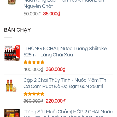
50.000₫.
là:
Nguyên Chất
35.000₫.
Giá
Giá
50.000
₫
35.000
₫
gốc
hiện
là:
tại
BÁN CHẠY
50.000₫.
là:
35.000₫.
[THÙNG 6 CHAI] Nước Tương Shiitake
525ml - Làng Chài Xưa
Được xếp
Giá
Giá
400.000
₫
360.000
₫
hạng
5.00
gốc
hiện
5 sao
Cặp 2 Chai Thủy Tinh - Nước Mắm Tĩn
là:
tại
Cá Cơm Ruột Đỏ Độ Đạm 60N 250ml
400.000₫.
là:
360.000₫.
Được xếp
Giá
Giá
360.000
₫
220.000
₫
hạng
4.95
gốc
hiện
5 sao
[Tặng Sốt Muối Chấm] HỘP 2 CHAI Nước
là:
tại