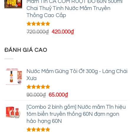
Mắm Tĩn CÁ CƠM RUỘT ĐỎ 60N 500ml
360.000₫.
là:
Chai Thuỷ Tinh Nước Mắm Truyền
220.000₫.
Thống Cao Cấp
Được xếp
Giá
Giá
720.000
₫
420.000
₫
hạng
4.93
gốc
hiện
5 sao
là:
tại
ĐÁNH GIÁ CAO
720.000₫.
là:
420.000₫.
Nước Mắm Gừng Tỏi Ớt 300g - Làng Chài
Xưa
Được xếp
Giá
Giá
90.000
₫
65.000
₫
hạng
5.00
gốc
hiện
5 sao
[Combo 2 bình gốm] Nước mắm Tĩn hiệu
là:
tại
tôm biển truyền thống 60N đạm ngon
90.000₫.
là:
hảo hạng 60N
65.000₫.