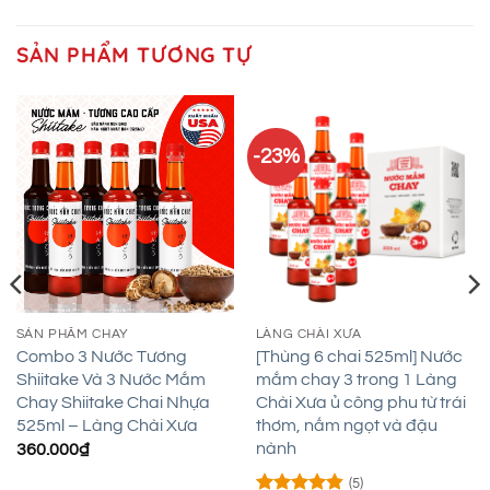
SẢN PHẨM TƯƠNG TỰ
-23%
SẢN PHẨM CHAY
LÀNG CHÀI XƯA
Combo 3 Nước Tương
[Thùng 6 chai 525ml] Nước
Shiitake Và 3 Nước Mắm
mắm chay 3 trong 1 Làng
Chay Shiitake Chai Nhựa
Chài Xưa ủ công phu từ trái
525ml – Làng Chài Xưa
thơm, nấm ngọt và đậu
nành
360.000
₫
(5)